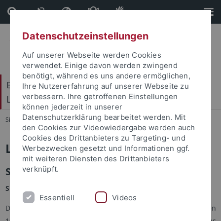
Direkt
Direkt
zum
zur
Inhalt
Fußleiste
Datenschutzeinstellungen
Auf unserer Webseite werden Cookies
verwendet. Einige davon werden zwingend
benötigt, während es uns andere ermöglichen,
Baden-Württembergisches Brasilien- und
Ihre Nutzererfahrung auf unserer Webseite zu
verbessern. Ihre getroffenen Einstellungen
Lateinamerika-Zentrum
können jederzeit in unserer
Datenschutzerklärung bearbeitet werden. Mit
Sie sind hier:
Startseite
...
Lehre
den Cookies zur Videowiedergabe werden auch
Cookies des Drittanbieters zu Targeting- und
Lehre
Werbezwecken gesetzt und Informationen ggf.
mit weiteren Diensten des Drittanbieters
verknüpft.
Sprachkurse
Sprachkurse
Essentiell
Videos
Die Sprachkurse in brasilianischem Portugiesisch sind seit den
1980er Jahren Tradition an der Universität Tübingen. Das