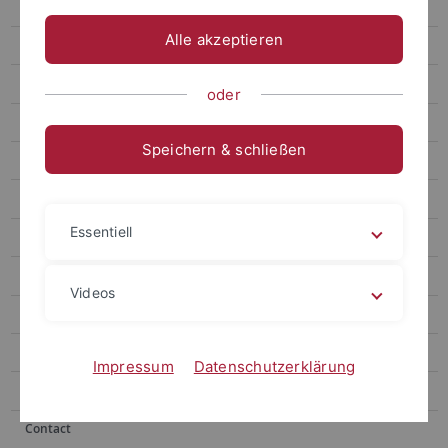
Speakers
Alle akzeptieren
Poster Session
Registration
oder
Abstracts
Speichern & schließen
Book of Abstracts
Gallery
Essentiell
About Tübingen
Conference Venue
Videos
Press
Clipping
Impressum
Datenschutzerklärung
About the Center
Contact