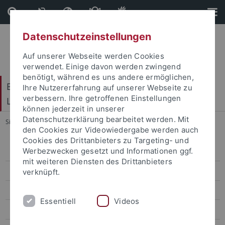
Direkt
Direkt
zum
zur
Inhalt
Fußleiste
Datenschutzeinstellungen
Auf unserer Webseite werden Cookies
verwendet. Einige davon werden zwingend
benötigt, während es uns andere ermöglichen,
Baden-Württembergisches Brasilien- und
Ihre Nutzererfahrung auf unserer Webseite zu
verbessern. Ihre getroffenen Einstellungen
Lateinamerika-Zentrum
können jederzeit in unserer
Datenschutzerklärung bearbeitet werden. Mit
Sie sind hier:
Startseite
...
Organization Committee
den Cookies zur Videowiedergabe werden auch
Cookies des Drittanbieters zu Targeting- und
Werbezwecken gesetzt und Informationen ggf.
Home
mit weiteren Diensten des Drittanbieters
About the Symposium
verknüpft.
Thematic Sessions
Essentiell
Videos
Program