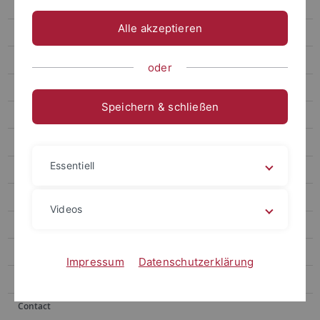
Speakers
Alle akzeptieren
Poster Session
Registration
oder
Abstracts
Speichern & schließen
Book of Abstracts
Gallery
Essentiell
About Tübingen
Conference Venue
Videos
Press
Clipping
Impressum
Datenschutzerklärung
About the Center
Contact