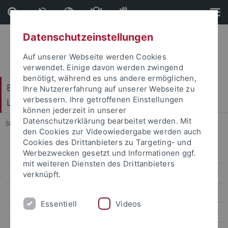
Direkt
Direkt
zum
zur
Inhalt
Fußleiste
Datenschutzeinstellungen
Auf unserer Webseite werden Cookies
verwendet. Einige davon werden zwingend
benötigt, während es uns andere ermöglichen,
Baden-Württembergisches Brasilien- und
Ihre Nutzererfahrung auf unserer Webseite zu
verbessern. Ihre getroffenen Einstellungen
Lateinamerika-Zentrum
können jederzeit in unserer
Datenschutzerklärung bearbeitet werden. Mit
Sie sind hier:
Startseite
...
Press
den Cookies zur Videowiedergabe werden auch
Cookies des Drittanbieters zu Targeting- und
Werbezwecken gesetzt und Informationen ggf.
Home
mit weiteren Diensten des Drittanbieters
About the Symposium
verknüpft.
Thematic Sessions
Essentiell
Videos
Program