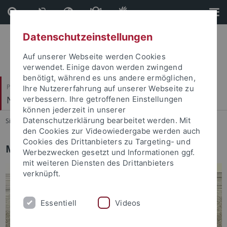
Direkt
Direkt
zum
zur
Inhalt
Fußleiste
Datenschutzeinstellungen
Auf unserer Webseite werden Cookies
verwendet. Einige davon werden zwingend
benötigt, während es uns andere ermöglichen,
Philosophische Fakultät
Ihre Nutzererfahrung auf unserer Webseite zu
Neuere Geschichte
verbessern. Ihre getroffenen Einstellungen
können jederzeit in unserer
Datenschutzerklärung bearbeitet werden. Mit
Sie sind hier:
Startseite
...
Ver- und Entflechtung
den Cookies zur Videowiedergabe werden auch
Cookies des Drittanbieters zu Targeting- und
Mobilität und Verflechtungen
Werbezwecken gesetzt und Informationen ggf.
mit weiteren Diensten des Drittanbieters
verknüpft.
Essentiell
Videos