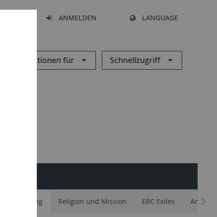
HEN
ANMELDEN
LANGUAGE
Informationen für
Schnellzugriff
 Entflechtung
Religion und Mission
ERC Exiles
Ambigui