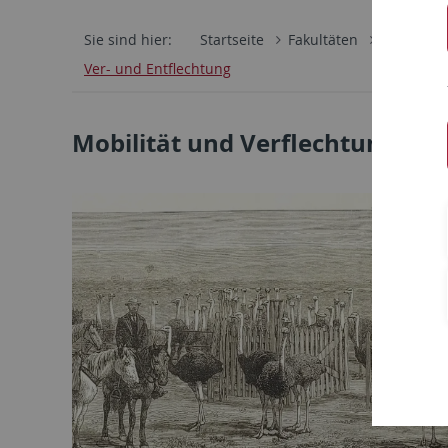
Sie sind hier:
Startseite
Fakultäten
Philosoph
Ver- und Entflechtung
Mobilität und Verflechtungen