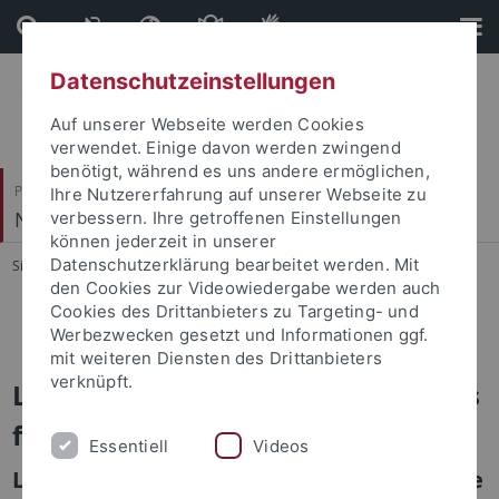
Direkt
Direkt
zum
zur
Inhalt
Fußleiste
Datenschutzeinstellungen
Auf unserer Webseite werden Cookies
verwendet. Einige davon werden zwingend
benötigt, während es uns andere ermöglichen,
Philosophische Fakultät
Ihre Nutzererfahrung auf unserer Webseite zu
Neuere Geschichte
verbessern. Ihre getroffenen Einstellungen
können jederzeit in unserer
Datenschutzerklärung bearbeitet werden. Mit
Sie sind hier:
Startseite
...
Lehrveranstaltungen
den Cookies zur Videowiedergabe werden auch
Cookies des Drittanbieters zu Targeting- und
CIVIS Classes
Werbezwecken gesetzt und Informationen ggf.
mit weiteren Diensten des Drittanbieters
verknüpft.
Lehrveranstaltungen des Seminars
für Neuere Geschichte
Essentiell
Videos
Lehre des Seminars für Neuere Geschichte