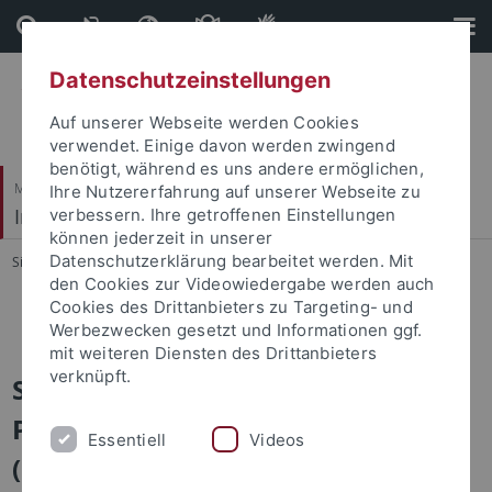
Direkt
Direkt
zum
zur
Inhalt
Fußleiste
Datenschutzeinstellungen
Auf unserer Webseite werden Cookies
verwendet. Einige davon werden zwingend
benötigt, während es uns andere ermöglichen,
Mathematisch-Naturwissenschaftliche Fakultät
Ihre Nutzererfahrung auf unserer Webseite zu
Institut für Angewandte Physik
verbessern. Ihre getroffenen Einstellungen
können jederzeit in unserer
Datenschutzerklärung bearbeitet werden. Mit
Sie sind hier:
Startseite
...
Archiv
den Cookies zur Videowiedergabe werden auch
Cookies des Drittanbieters zu Targeting- und
Archiv
Werbezwecken gesetzt und Informationen ggf.
mit weiteren Diensten des Drittanbieters
verknüpft.
Seminar über BioNano-
Physik/Medizinische Physik
Essentiell
Videos
(Institutsseminar)