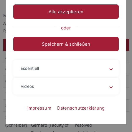
Vorträge im Sommersemester 2022
Alle akzeptieren
Montags, 14:00 Uhr c.t.
Auf der Morgenstelle 10 (Gebäude C)
oder
Raum C9 A03
Speichern & schließen
Datum
Name
Vortragstitel
25.04.22
Essentiell
02.05.22
09.05.22
Videos
16.05.22
23.05.22
Impressum
Datenschutzerklärung
30.05.22
Prof. Dr. Marina
„Spatially and time-
(Schreiber)
Gerhard (Faculty of
resolved