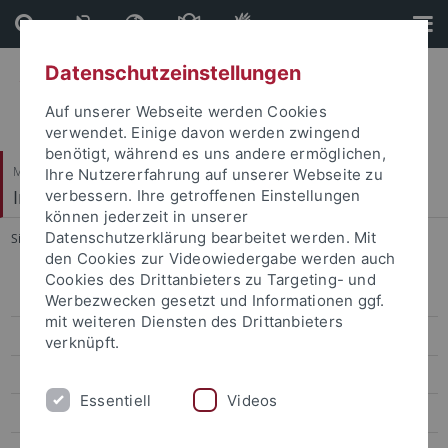
Direkt
Direkt
zum
zur
Inhalt
Fußleiste
Datenschutzeinstellungen
Auf unserer Webseite werden Cookies
verwendet. Einige davon werden zwingend
benötigt, während es uns andere ermöglichen,
Mathematisch-Naturwissenschaftliche Fakultät
Ihre Nutzererfahrung auf unserer Webseite zu
Institut für Angewandte Physik
verbessern. Ihre getroffenen Einstellungen
können jederzeit in unserer
Datenschutzerklärung bearbeitet werden. Mit
Sie sind hier:
Startseite
...
Submission Nanoscience Thesis
den Cookies zur Videowiedergabe werden auch
Cookies des Drittanbieters zu Targeting- und
Submission Nanoscience Thesis
Werbezwecken gesetzt und Informationen ggf.
mit weiteren Diensten des Drittanbieters
Personen
verknüpft.
Jobs
Essentiell
Videos
Themen für Bachelor- und Masterarbeiten