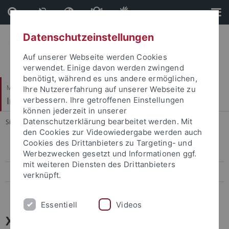
Direkt
Direkt
zum
zur
Inhalt
Fußleiste
Datenschutzeinstellungen
Auf unserer Webseite werden Cookies
verwendet. Einige davon werden zwingend
benötigt, während es uns andere ermöglichen,
Mathematisch-Naturwissenschaftliche Fakultät
Ihre Nutzererfahrung auf unserer Webseite zu
Institut für Angewandte Physik
verbessern. Ihre getroffenen Einstellungen
können jederzeit in unserer
Datenschutzerklärung bearbeitet werden. Mit
Sie sind hier:
Startseite
...
X-ray Physics
den Cookies zur Videowiedergabe werden auch
Cookies des Drittanbieters zu Targeting- und
Organic Thin Films and Hybrid Systems
Werbezwecken gesetzt und Informationen ggf.
mit weiteren Diensten des Drittanbieters
X-ray Physics
verknüpft.
Biophysics and NanoScience
Essentiell
Videos
X-ray Physics