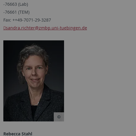
-76663 (Lab)
-76661 (TEM)
Fax: ++49-7071-29-3287
sandra.richter
@zmbp.uni-tuebingen.de
Rebecca Stahl