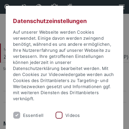
Direkt
Direkt
zum
zur
Inhalt
Fußleiste
Datenschutzeinstellungen
Auf unserer Webseite werden Cookies
verwendet. Einige davon werden zwingend
benötigt, während es uns andere ermöglichen,
Mathematisch-Naturwissenschaftliche Fakultät
Ihre Nutzererfahrung auf unserer Webseite zu
Zentrum für Molekularbiologie der Pflanzen (ZMBP)
verbessern. Ihre getroffenen Einstellungen
können jederzeit in unserer
Datenschutzerklärung bearbeitet werden. Mit
Sie sind hier:
Startseite
...
People
den Cookies zur Videowiedergabe werden auch
Cookies des Drittanbieters zu Targeting- und
Research and Courses
Werbezwecken gesetzt und Informationen ggf.
mit weiteren Diensten des Drittanbieters
People
verknüpft.
more information
Essentiell
Videos
Microscopy