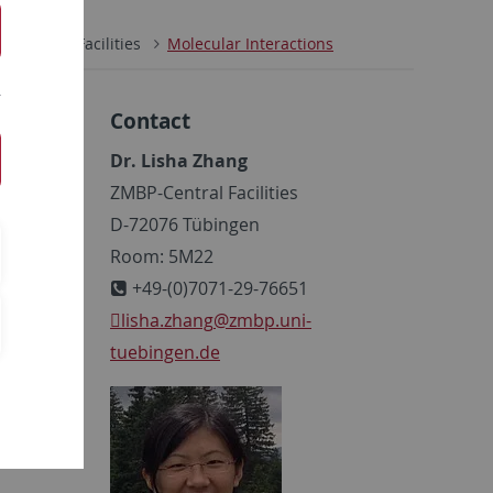
Central Facilities
Molecular Interactions
Contact
Dr. Lisha Zhang
ZMBP-Central Facilities
D-72076 Tübingen
Room: 5M22
+49-(0)7071-29-76651
lisha.zhang
@zmbp.uni-
tuebingen.de