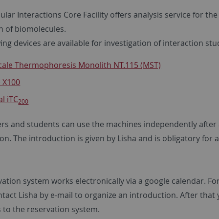
lar Interactions Core Facility offers analysis service for the
n of biomolecules.
ing devices are available for investigation of interaction stu
cale Thermophoresis Monolith NT.115 (MST)
e X100
l iTC
200
rs and students can use the machines independently after
on. The introduction is given by Lisha and is obligatory for a
ation system works electronically via a google calendar. For
tact Lisha by e-mail to organize an introduction. After that 
 to the reservation system.