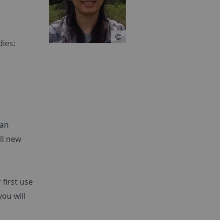
dies:
 an
ll new
 first use
you will