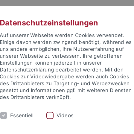
RACHE
UNI A-Z
KONTAKT
SUC
Datenschutzeinstellungen
Auf unserer Webseite werden Cookies verwendet.
Einige davon werden zwingend benötigt, während es
uns andere ermöglichen, Ihre Nutzererfahrung auf
unserer Webseite zu verbessern. Ihre getroffenen
Einstellungen können jederzeit in unserer
akultät
Datenschutzerklärung bearbeitet werden. Mit den
ologie der Pflanzen (ZMBP)
Cookies zur Videowiedergabe werden auch Cookies
des Drittanbieters zu Targeting- und Werbezwecken
gesetzt und Informationen ggf. mit weiteren Diensten
des Drittanbieters verknüpft.
CENTRAL FACILITIES
Essentiell
Videos
g (IT)
Microscopy
Molecular Interactions
Plant Cultiva