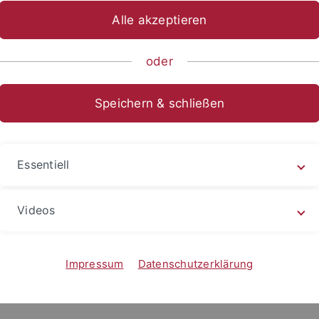
Alle akzeptieren
sch-Naturwissenschaftliche Fakultät
Fachbereiche
Zentren
oder
lar Interactions
Speichern & schließen
Essentiell
Videos
 Interactions
|
MST
|
Biacore
|
iTC
Impressum
Datenschutzerklärung