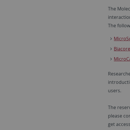
The Molecu
interactio
The follow
MicroS
Biacor
MicroCa
Researche
introducti
users.
The reserv
please con
get access