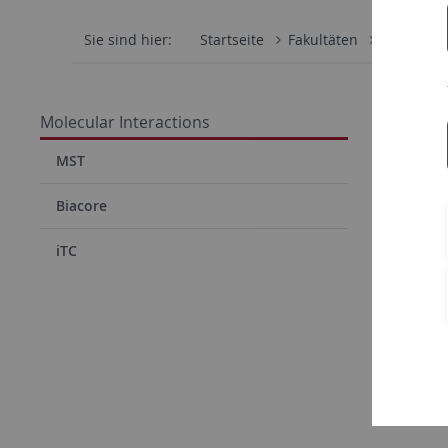
Sie sind hier:
Startseite
Fakultäten
Mathemati
Molecu
Molecular Interactions
MST
Biacore
iTC
Molecular