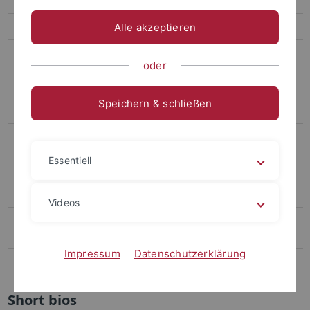
2022: CIVIS School - "North-South Encounters"
Alle akzeptieren
2019: Summer School - Futures under Construction: Contested
oder
Subjectivities in the Global South
2018: Summer School - "Global Timescapes - Entangled Temporalities
Speichern & schließen
in the Global South"
2017: Summer School - "Estudos culturais e comunição: filme e
música no Brazil contemporáneo"
Essentiell
2017: Spring School -"Participatory Cultures and New Ethical
Paradigms in the Global South"
Videos
2016: Summer School - "Truth Commissions and the Culture of
Dissenting Memory in the Global South"
Impressum
Datenschutzerklärung
2015: Summer School - “What is the Global South?”
Short bios