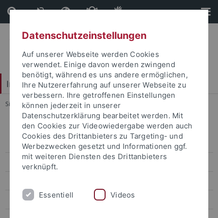
Direkt
Direkt
zum
zur
Inhalt
Fußleiste
Datenschutzeinstellungen
Auf unserer Webseite werden Cookies
verwendet. Einige davon werden zwingend
benötigt, während es uns andere ermöglichen,
Interdisciplinary Centre for Global South Studies
Ihre Nutzererfahrung auf unserer Webseite zu
verbessern. Ihre getroffenen Einstellungen
Sie sind hier:
Startseite
...
Staff
können jederzeit in unserer
Datenschutzerklärung bearbeitet werden. Mit
den Cookies zur Videowiedergabe werden auch
2026: Spring Academy- Figurations of the Precarious in the Global
Cookies des Drittanbieters zu Targeting- und
South
Werbezwecken gesetzt und Informationen ggf.
mit weiteren Diensten des Drittanbieters
Staff
verknüpft.
2025: Spring Academy- Proximate Worlds from the South
Essentiell
Videos
2024: Spring Academy - Pluriversal Knowledge
2023: Summer School - Pluriversal Thinking