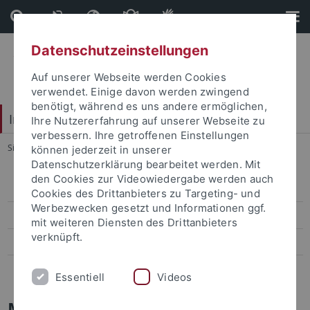
Direkt
Direkt
zum
zur
Inhalt
Fußleiste
Datenschutzeinstellungen
Auf unserer Webseite werden Cookies
verwendet. Einige davon werden zwingend
benötigt, während es uns andere ermöglichen,
Interdisciplinary Centre for Global South Studies
Ihre Nutzererfahrung auf unserer Webseite zu
verbessern. Ihre getroffenen Einstellungen
Sie sind hier:
Startseite
...
Mobility
können jederzeit in unserer
Datenschutzerklärung bearbeitet werden. Mit
den Cookies zur Videowiedergabe werden auch
Baden-Württemberg Scholarships
Cookies des Drittanbieters zu Targeting- und
Werbezwecken gesetzt und Informationen ggf.
Erasmus+
mit weiteren Diensten des Drittanbieters
verknüpft.
ISAP (UFF- Brasil)
ISAP (UNAM - Mexico)
Essentiell
Videos
Mobility programmes