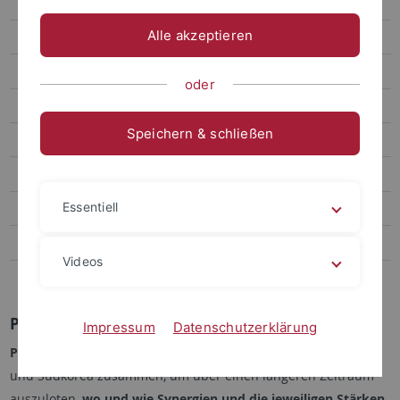
Mitglieder
Alle akzeptieren
Projekte und Partner
TABLU
oder
Netcarity
Speichern & schließen
PleasureHome
LebensPhasenHaus
Essentiell
Demokratiemonitor Baden-Württemberg 2016/17
Demokratiemonitor Baden-Württemberg 2013/14
Videos
Promotionskolleg Bildungspolitik
PleasureHome
Impressum
Datenschutzerklärung
PleasureHome
brachte Expertinnen und Experten aus Europa
und Südkorea zusammen, um über einen längeren Zeitraum
auszuloten,
wo und wie Synergien und die jeweiligen Stärken