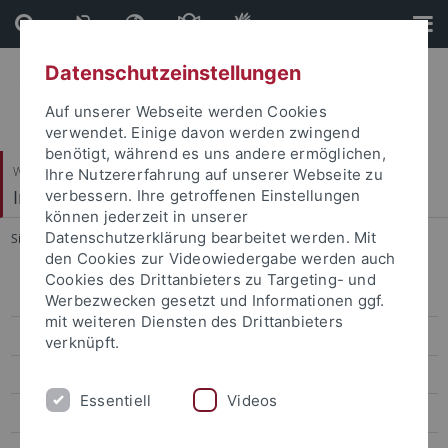
Direkt
Direkt
zum
zur
Inhalt
Fußleiste
Datenschutzeinstellungen
Auf unserer Webseite werden Cookies
verwendet. Einige davon werden zwingend
benötigt, während es uns andere ermöglichen,
Wirtschafts- und Sozialwissenschaftliche Fakultät
Ihre Nutzererfahrung auf unserer Webseite zu
Institut für Politikwissenschaft
verbessern. Ihre getroffenen Einstellungen
können jederzeit in unserer
Datenschutzerklärung bearbeitet werden. Mit
Sie sind hier:
Startseite
...
PleasureHome
den Cookies zur Videowiedergabe werden auch
Cookies des Drittanbieters zu Targeting- und
Mitarbeiter
Werbezwecken gesetzt und Informationen ggf.
mit weiteren Diensten des Drittanbieters
Forschung
verknüpft.
Beratung
Essentiell
Videos
HELP-Initiative