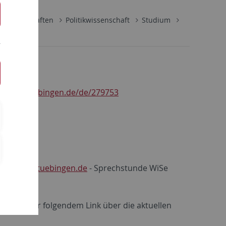
lwissenschaften
Politikwissenschaft
Studium
en:
uni-tuebingen.de/de/279753
a
@ifp.uni-tuebingen.de
- Sprechstunde WiSe
jedoch unter folgendem Link über die aktuellen