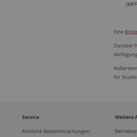
(MPP
Eine
Bros
Darüber h
Verfügung
Außerdem
für Studi
Service
Weitere 
Amtliche Bekanntmachungen
Betriebs