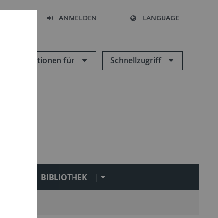
HEN
ANMELDEN
LANGUAGE
Informationen für
Schnellzugriff
N
BIBLIOTHEK