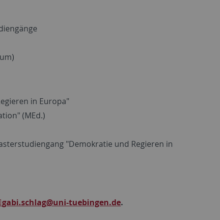
udiengänge
ium)
egieren in Europa"
tion" (MEd.)
Masterstudiengang "Demokratie und Regieren in
gabi.schlag
@uni-tuebingen.de
.