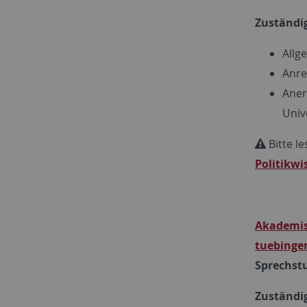
Zuständig
Allg
Anre
Aner
Univ
Bitte le
Politikwi
Akademis
tuebinge
Sprechstu
Zuständig