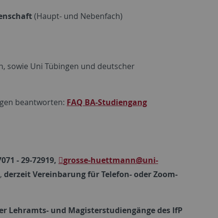
enschaft
(Haupt- und Nebenfach)
n, sowie Uni Tübingen und deutscher
Fragen beantworten:
FAQ BA-Studiengang
07071 - 29-72919,
grosse-huettmann
@uni-
r,
derzeit Vereinbarung für Telefon- oder Zoom-
der Lehramts- und Magisterstudiengänge des IfP