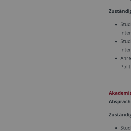
Zuständig
Stud
Inte
Stud
Inte
Anre
Poli
Akademisc
Absprache
Zuständig
Stud