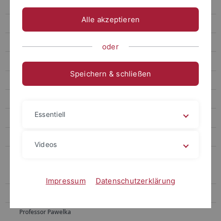
Comparative Public Policy
Alle akzeptieren
Politik und Wirtschaft/Politische Ökonomie: Professur Bieling
Lehrstuhl für Globalisierungsethik: Professur Dierksmeier
oder
Political Struggles in the Global South: Jun.-Prof. Riccarda Flemmer
Speichern & schließen
Professor Gunter Schubert
Weitere Professuren und Privatdozenten
Essentiell
Akademische Rätinnen und Räte
Lehrbeauftragte
Videos
Emeritierte Professoren
Professor Boeckh
Impressum
Datenschutzerklärung
Professor Meyer
Professor Pawelka