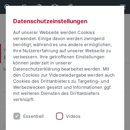
Direkt
Direkt
zum
zur
Inhalt
Fußleiste
Datenschutzeinstellungen
Auf unserer Webseite werden Cookies
verwendet. Einige davon werden zwingend
benötigt, während es uns andere ermöglichen,
Wirtschafts- und Sozialwissenschaftliche Fakultät
Ihre Nutzererfahrung auf unserer Webseite zu
Institut für Politikwissenschaft
verbessern. Ihre getroffenen Einstellungen
können jederzeit in unserer
Datenschutzerklärung bearbeitet werden. Mit
Sie sind hier:
Startseite
...
Emeritierte Professoren
den Cookies zur Videowiedergabe werden auch
Cookies des Drittanbieters zu Targeting- und
Comparative Politics and European Integration: Professor Abels
Werbezwecken gesetzt und Informationen ggf.
mit weiteren Diensten des Drittanbieters
Internationale Beziehungen/ Friedens- und Konfliktforschung:
verknüpft.
Professuren Diez und Hasenclever
Vorderer Orient und Vergleichende Politikwissenschaft: Professor
Essentiell
Videos
Schlumberger