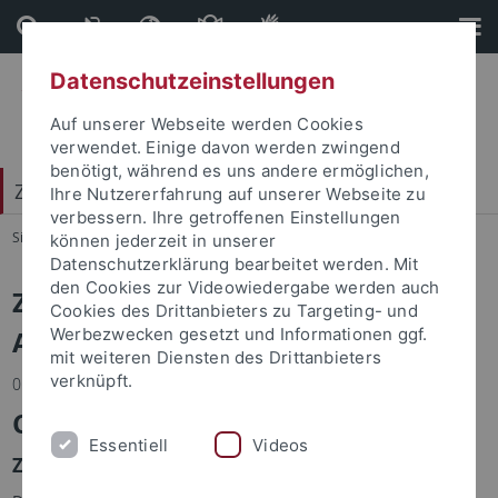
Direkt
Direkt
zum
zur
Inhalt
Fußleiste
Datenschutzeinstellungen
Auf unserer Webseite werden Cookies
verwendet. Einige davon werden zwingend
benötigt, während es uns andere ermöglichen,
Zentrum für Datenverarbeitung (ZDV)
Ihre Nutzererfahrung auf unserer Webseite zu
verbessern. Ihre getroffenen Einstellungen
Sie sind hier:
Startseite
...
Zentrum für Datenverarbeitung
können jederzeit in unserer
Datenschutzerklärung bearbeitet werden. Mit
den Cookies zur Videowiedergabe werden auch
Zentrum für Datenverarbeitung -
Cookies des Drittanbieters zu Targeting- und
Archiv
Werbezwecken gesetzt und Informationen ggf.
mit weiteren Diensten des Drittanbieters
verknüpft.
05.07.2022
Client Management
Essentiell
Videos
Zusätzliches Rechnermodell