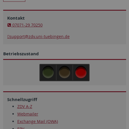
Kontakt
07071-29 70250
support
@zdv.uni-tuebingen.de
Betriebszustand
Schnellzugriff
ZDV A-Z
Webmailer
Exchange Mail (OWA)
EPV