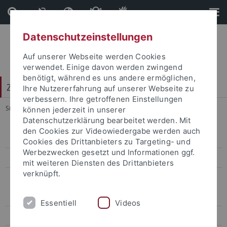
Direkt
Direkt
zum
zur
Inhalt
Fußleiste
Datenschutzeinstellungen
Auf unserer Webseite werden Cookies
verwendet. Einige davon werden zwingend
benötigt, während es uns andere ermöglichen,
Zentrum für Datenverarbeitung (ZDV)
Ihre Nutzererfahrung auf unserer Webseite zu
verbessern. Ihre getroffenen Einstellungen
Sie sind hier:
Startseite
...
Remote-Zugang (VPN)
können jederzeit in unserer
Datenschutzerklärung bearbeitet werden. Mit
den Cookies zur Videowiedergabe werden auch
Basisdienste
Cookies des Drittanbieters zu Targeting- und
Werbezwecken gesetzt und Informationen ggf.
Netzinformationen
mit weiteren Diensten des Drittanbieters
verknüpft.
Netzzugang
Voraussetzungen
Essentiell
Videos
Festanschluss