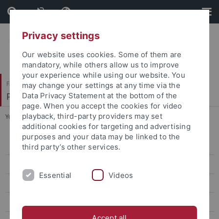
Skip
Skip
to
to
content
footer
Privacy settings
Our website uses cookies. Some of them are
mandatory, while others allow us to improve
your experience while using our website. You
Faculty of Humanities
may change your settings at any time via the
Prof. Dr. Dorothee Kimmich
Data Privacy Statement at the bottom of the
page. When you accept the cookies for video
playback, third-party providers may set
You are here:
Home
...
Bewerbungsverfahren
additional cookies for targeting and advertising
purposes and your data may be linked to the
Bewerbungsverfahren
third party’s other services.
Universität Krakau
Essential
Videos
Universität Łódź
Université de Provence (Aix-Marseille)
Accept all