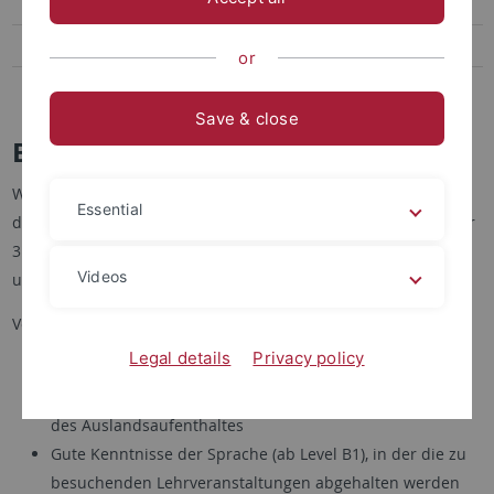
EPHE Paris (Sorbonne)
Université Paris Ouest Nanterre La Défense
or
Ilia State University Tiflis
Save & close
Bewerbungsverfahren
Wenn Sie sich um einen Erasmusaustausch bewerben wollen,
Essential
dann müssen Sie frühzeitig planen. Antragsfrist ist jeweils der
31. Januar eines Jahres für das darauffolgende Winter-
Videos
und/oder Sommersemester (Ausnahme: Universität Tiflis).
Voraussetzungen für eine Bewerbung:
Legal details
Privacy policy
Immatrikulation an der Universität Tübingen
Mindestens ein abgeschlossenes Studienjahr vor Antritt
des Auslandsaufenthaltes
Gute Kenntnisse der Sprache (ab Level B1), in der die zu
besuchenden Lehrveranstaltungen abgehalten werden