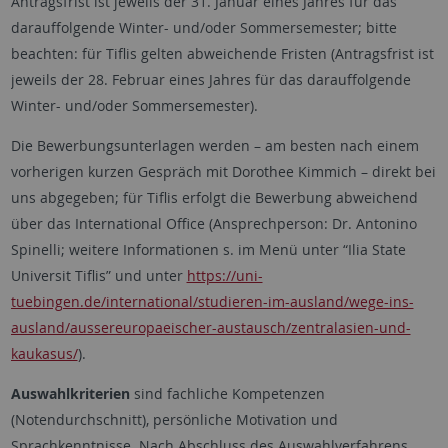
Antragsfrist ist jeweils der 31. Januar eines Jahres für das
darauffolgende Winter- und/oder Sommersemester; bitte
beachten: für Tiflis gelten abweichende Fristen (Antragsfrist ist
jeweils der 28. Februar eines Jahres für das darauffolgende
Winter- und/oder Sommersemester).
Die Bewerbungsunterlagen werden – am besten nach einem
vorherigen kurzen Gespräch mit Dorothee Kimmich – direkt bei
uns abgegeben; für Tiflis erfolgt die Bewerbung abweichend
über das International Office (Ansprechperson: Dr. Antonino
Spinelli; weitere Informationen s. im Menü unter “Ilia State
Universit Tiflis” und unter
https://uni-
tuebingen.de/international/studieren-im-ausland/wege-ins-
ausland/aussereuropaeischer-austausch/zentralasien-und-
kaukasus/
).
Auswahlkriterien
sind fachliche Kompetenzen
(Notendurchschnitt), persönliche Motivation und
Sprachkenntnisse. Nach Abschluss des Auswahlverfahrens