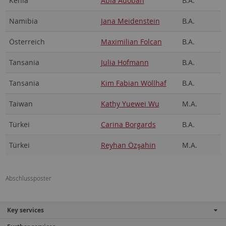
Kenia
Abla Adobah
B.A.
Namibia
Jana Meidenstein
B.A.
Österreich
Maximilian Folcan
B.A.
Tansania
Julia Hofmann
B.A.
Tansania
Kim Fabian Wöllhaf
B.A.
Taiwan
Kathy Yuewei Wu
M.A.
Türkei
Carina Borgards
B.A.
Türkei
Reyhan Özşahin
M.A.
Abschlussposter
Key services