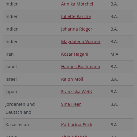
Indien
Annika Mörchel
B.A.
Indien
Juliette Parche
B.A.
Indien
Johanna Rieger
B.A.
Indien
Magdalena Warner
B.A.
Iran
Kosar Hagani
M.A.
Israel
Hannes Buchmann
B.A.
Israel
Ralph Möll
B.A.
Japan
Franziska Weiß
B.A.
Jordanien und
Sina Heer
B.A.
Deutschland
Kasachstan
Katharina Frick
B.A.