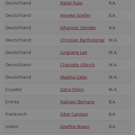
Deutschland
Rahel Roos
B.A.
Deutschland
Anneke Speller
B.A.
Deutschland
Johannes Stender
B.A.
Deutschland
Christian Bartholomäi
M.A.
Deutschland
Jungsang Lee
M.A.
Deutschland
Charlotte Ulbrich
M.A.
Deutschland
Madiha Zafar
M.A.
Ecuador
Dario Ellero
M.A.
Eritrea
Natnael Berhane
B.A.
Frankreich
Sibel Caliskan
B.A.
Indien
Josefine Braun
B.A.