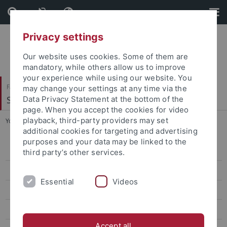
Skip
Skip
to
to
content
footer
Privacy settings
Our website uses cookies. Some of them are
mandatory, while others allow us to improve
your experience while using our website. You
Faculty of Humanities
may change your settings at any time via the
Social and Cultural Anthropology
Data Privacy Statement at the bottom of the
page. When you accept the cookies for video
playback, third-party providers may set
You are here:
Home
...
Mobilitätssemester 2019/20
additional cookies for targeting and advertising
purposes and your data may be linked to the
INCOMING - International students
third party’s other services.
OUTGOING - ERASMUS+ & CIVIS
Essential
Videos
Mobility semester
Mobilitätssemester 2025/26
Accept all