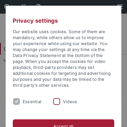
Skip
Skip
to
to
content
footer
Privacy settings
Our website uses cookies. Some of them are
mandatory, while others allow us to improve
your experience while using our website. You
Leibniz Kolleg
may change your settings at any time via the
Data Privacy Statement at the bottom of the
You are here:
Startseite
...
Wohnen und Leben
page. When you accept the cookies for video
playback, third-party providers may set
additional cookies for targeting and advertising
Aktuelles
purposes and your data may be linked to the
third party’s other services.
Sanierung
Hannah Arendt-Lecture
Essential
Videos
Kursangebot
Studienjahr
Accept all