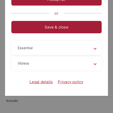
Wohnen und Leben
or
Prävention
Beratungsangebote
Save & close
Für Studieninteressierte
Bewerbung
Essential
Stipendium
Presse
Videos
Archiv
Team
Legal details
Privacy policy
Förderer
Kontakt