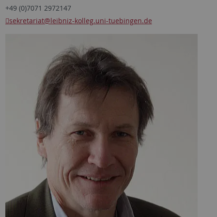
+49 (0)7071 2972147
sekretariat
@leibniz-kolleg.uni-tuebingen.de