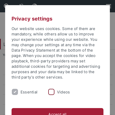
Skip
Skip
to
to
content
footer
Privacy settings
Our website uses cookies. Some of them are
mandatory, while others allow us to improve
your experience while using our website. You
Leibniz Kolleg
may change your settings at any time via the
Data Privacy Statement at the bottom of the
You are here:
Startseite
...
Team
page. When you accept the cookies for video
playback, third-party providers may set
additional cookies for targeting and advertising
Aktuelles
purposes and your data may be linked to the
third party’s other services.
Sanierung
Hannah Arendt-Lecture
Essential
Videos
Kursangebot
Studienjahr
Accept all