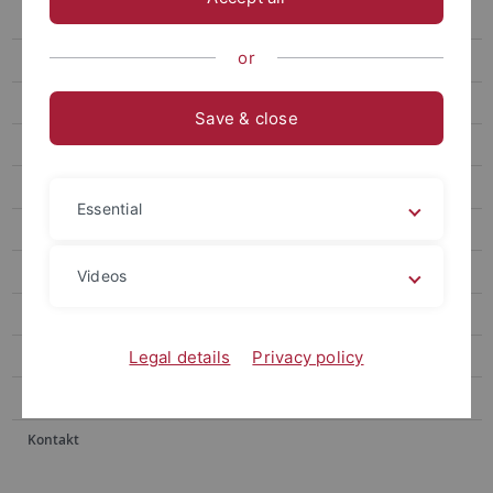
Wohnen und Leben
or
Prävention
Beratungsangebote
Save & close
Für Studieninteressierte
Bewerbung
Essential
Stipendium
Presse
Videos
Archiv
Team
Legal details
Privacy policy
Förderer
Kontakt