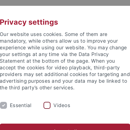
UNI A-Z
KONTAKT
Privacy settings
Our website uses cookies. Some of them are
mandatory, while others allow us to improve your
experience while using our website. You may change
your settings at any time via the Data Privacy
Statement at the bottom of the page. When you
accept the cookies for video playback, third-party
providers may set additional cookies for targeting and
advertising purposes and your data may be linked to
the third party’s other services.
TUDIUM
FORSCHUNG
EINRICHTUNGE
Essential
Videos
Universitätsbibliothek
Zentrum für Datenverarbeitung
ltung
Stabsstellen
Leibniz Kolleg
Aktuelles