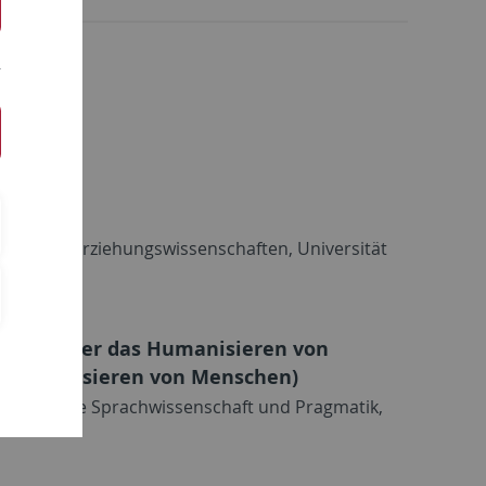
enden
nsform
rektorin, Erziehungswissenschaften, Universität
ehen: Über das Humanisieren von
e-Humanisieren von Menschen)
 (Allgemeine Sprachwissenschaft und Pragmatik,