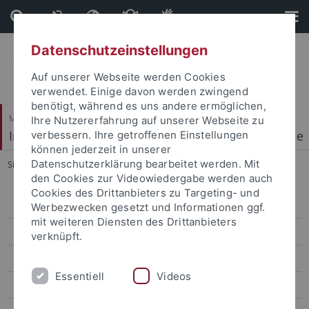
Direkt
Direkt
zum
zur
Inhalt
Fußleiste
Datenschutzeinstellungen
Auf unserer Webseite werden Cookies
verwendet. Einige davon werden zwingend
benötigt, während es uns andere ermöglichen,
Mathematisch-Naturwissenschaftliche Fakultät
Ihre Nutzererfahrung auf unserer Webseite zu
Institut für Physikalische und Theoretische Chemie
verbessern. Ihre getroffenen Einstellungen
können jederzeit in unserer
Datenschutzerklärung bearbeitet werden. Mit
Sie sind hier:
Startseite
...
SEM proposal
den Cookies zur Videowiedergabe werden auch
Cookies des Drittanbieters zu Targeting- und
Start
Werbezwecken gesetzt und Informationen ggf.
mit weiteren Diensten des Drittanbieters
Research
verknüpft.
Facilities
Essentiell
Videos
PES