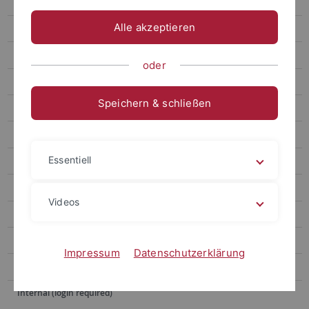
Raman
Alle akzeptieren
FT-IR
SEM
oder
SEM proposal
Speichern & schließen
AFM
STM
Essentiell
AES
Publications
Videos
Staff
Open positions
Impressum
Datenschutzerklärung
Education
Internal (login required)