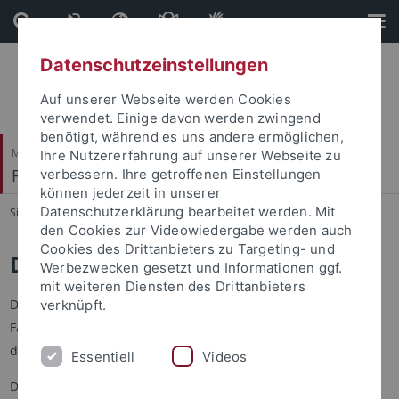
Direkt
Direkt
zum
zur
Inhalt
Fußleiste
Datenschutzeinstellungen
Auf unserer Webseite werden Cookies
verwendet. Einige davon werden zwingend
benötigt, während es uns andere ermöglichen,
Mathematisch-Naturwissenschaftliche Fakultät
Ihre Nutzererfahrung auf unserer Webseite zu
Fachbereich Chemie
verbessern. Ihre getroffenen Einstellungen
können jederzeit in unserer
Datenschutzerklärung bearbeitet werden. Mit
Sie sind hier:
Startseite
...
Gremien
den Cookies zur Videowiedergabe werden auch
Cookies des Drittanbieters zu Targeting- und
Die Fachbereichsversammlung
Werbezwecken gesetzt und Informationen ggf.
mit weiteren Diensten des Drittanbieters
Der Fachbereich Chemie hat als Gremium die
verknüpft.
Fachbereichsversammlung und wird durch ihren Sprecher in
der Fakultät vertreten.
Essentiell
Videos
Die Versammlung des Fachbereichs Chemie besteht aus allen