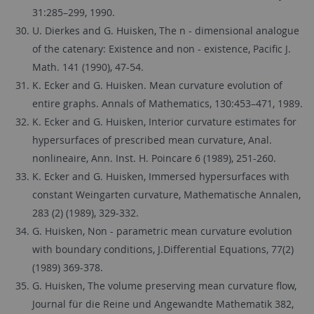
31:285–299, 1990.
U. Dierkes and G. Huisken, The n - dimensional analogue
of the catenary: Existence and non - existence, Pacific J.
Math. 141 (1990), 47-54.
K. Ecker and G. Huisken. Mean curvature evolution of
entire graphs. Annals of Mathematics, 130:453–471, 1989.
K. Ecker and G. Huisken, Interior curvature estimates for
hypersurfaces of prescribed mean curvature, Anal.
nonlineaire, Ann. Inst. H. Poincare 6 (1989), 251-260.
K. Ecker and G. Huisken, Immersed hypersurfaces with
constant Weingarten curvature, Mathematische Annalen,
283 (2) (1989), 329-332.
G. Huisken, Non - parametric mean curvature evolution
with boundary conditions, J.Differential Equations, 77(2)
(1989) 369-378.
G. Huisken, The volume preserving mean curvature flow,
Journal für die Reine und Angewandte Mathematik 382,