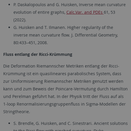
P. Daskalopoulos and G. Huisken, Inverse mean curvature
evolution of entire graphs,
Calc.Var. and PDEs
61, 53
(2022).
G. Huisken and T. Ilmanen. Higher regularity of the
inverse mean curvature flow. J. Differential Geometry,
80:433–451, 2008.
Fluss entlang der Ricci-Krümmung
Die Deformation Riemannscher Metriken entlang der Ricci-
Krümmung ist ein quasilineares parabolisches System, dass
zur Uniformisierung Riemannscher Metriken genutzt werden
kann und zum Beweis der Poincare-Vermutung durch Hamilton
und Perelman geführt hat. In der Physik tritt der Fluss auf als
1-loop Renormalisierungsgruppenfluss in Sigma-Modellen der
Stringtheorie.
S. Brendle, G. Huisken, and C. Sinestrari. Ancient solutions
to the Ricci flow with pinched curvature. Duke