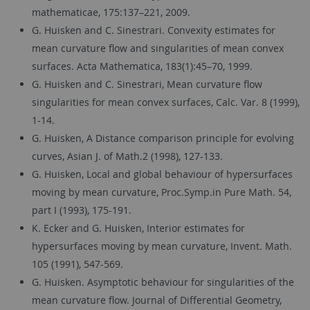
mathematicae, 175:137–221, 2009.
G. Huisken and C. Sinestrari. Convexity estimates for
mean curvature flow and singularities of mean convex
surfaces. Acta Mathematica, 183(1):45–70, 1999.
G. Huisken and C. Sinestrari, Mean curvature flow
singularities for mean convex surfaces, Calc. Var. 8 (1999),
1-14.
G. Huisken, A Distance comparison principle for evolving
curves, Asian J. of Math.2 (1998), 127-133.
G. Huisken, Local and global behaviour of hypersurfaces
moving by mean curvature, Proc.Symp.in Pure Math. 54,
part I (1993), 175-191.
K. Ecker and G. Huisken, Interior estimates for
hypersurfaces moving by mean curvature, Invent. Math.
105 (1991), 547-569.
G. Huisken. Asymptotic behaviour for singularities of the
mean curvature flow. Journal of Differential Geometry,