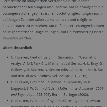
Fortschritte im analytischen Verständnis nichtlinearer
parabolischer Gleichungen und Systeme hat es ermöglicht, die
Lösungen solcher geometrischen Evolutionsgleichungen auch
auf langen Zeitintervallen zu kontollieren und mögliche
Singularitäten zu verstehen. Mit Hilfe dieser Lösungen konnten
neue geometrische Ungleichungen und Uniformisierungssätze
bewiesen werden.
Übersichtsartikel:
G. Huisken, Heat diffusion in Geometry, in "Geometric
Analysis", IAS/Park City Mathematical Series, H.-L. Bray, G.
Galloway, R. Mazzeo, N. Sesum edts., (American Math. Soc.
and Inst. of Adv. Studies), Vol. 22: pp1-13, (2016).
G. Huisken, Evolution Equations in Geometry. In B.
Engquist, & W. Schmid (Eds.),
Mathematics Unlimited - 2001
and Beyond
(pp. 593-604). Berlin: Springer (2002).
G. Huisken, Evolution of hypersurfaces by their curvature
in Riemannian manifolds, Doc. Math.J.DMV, Extra Volume