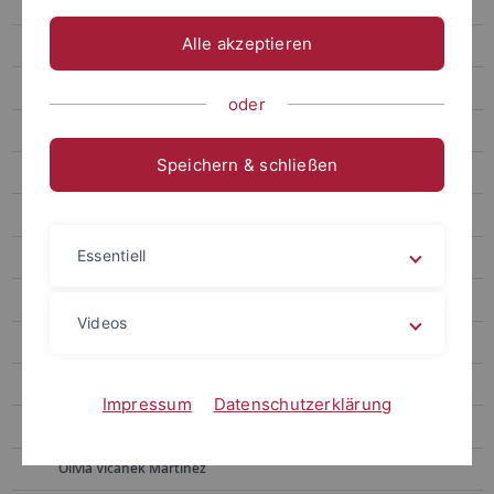
Personen
Alle akzeptieren
Prof. Dr. Carla Cederbaum
Prof. Dr. Gerhard Huisken
oder
Dr. Annachiara Piubello
Speichern & schließen
Dr. Rodrigo Avalos
Tejal Bhattarai
Essentiell
Colin Kühner
Ariadna Léon Quirós
Videos
Andoni Royo Abrego
Anna Sancassani
Impressum
Datenschutzerklärung
Saradha Senthil-Velu
Olivia Vicanek Martinez