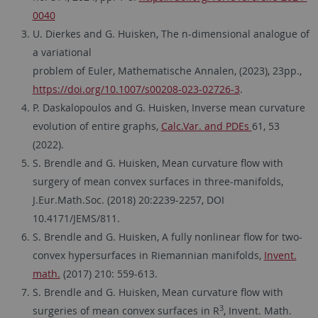
0040
U. Dierkes and G. Huisken, The n-dimensional analogue of
a variational
problem of Euler, Mathematische Annalen, (2023), 23pp.,
https://doi.org/10.1007/s00208-023-02726-3
.
P. Daskalopoulos and G. Huisken, Inverse mean curvature
evolution of entire graphs,
Calc.Var. and PDEs
61, 53
(2022).
S. Brendle and G. Huisken, Mean curvature flow with
surgery of mean convex surfaces in three-manifolds,
J.Eur.Math.Soc. (2018) 20:2239-2257, DOI
10.4171/JEMS/811.
S. Brendle and G. Huisken, A fully nonlinear flow for two-
convex hypersurfaces in Riemannian manifolds,
Invent.
math.
(2017) 210: 559-613.
S. Brendle and G. Huisken, Mean curvature flow with
3
surgeries of mean convex surfaces in R
, Invent. Math.