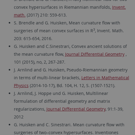
convex hypersurfaces in Riemannian manifolds,
Invent.
math.
(2017) 210: 559-613.
S. Brendle and G. Huisken, Mean curvature flow with
3
surgeries of mean convex surfaces in R
, Invent. Math.
203: 615-654, 2016.
G. Huisken and C.Sinestrari, Convex ancient solutions of
the mean curvature flow,
Journal Differential Geometry
,
101 (2015), no, 2, 267-287.
J. Arnlind and G. Huisken,
Pseudo-Riemannian geometry
in terms of multi-linear brackets,
Letters in Mathematical
Physics
(2014-10-17), Bd. 104, H. 12, S. (1507-1521).
J. Arnlind, J. Hoppe und G. Huisken, Multilinear
formulation of differential geometry and matrix
regularizations,
Journal Differential Geometry
, 91:1-39,
2012
G. Huisken and C. Sinestrari. Mean curvature flow with
surgeries of two–convex hypersurfaces. Inventiones