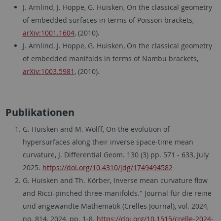
J. Arnlind, J. Hoppe, G. Huisken, On the classical geometry
of embedded surfaces in terms of Poisson brackets,
arXiv:1001.1604
, (2010).
J. Arnlind, J. Hoppe, G. Huisken, On the classical geometry
of embedded manifolds in terms of Nambu brackets,
arXiv:1003.5981
, (2010).
Publikationen
G. Huisken and M. Wolff, On the evolution of
hypersurfaces along their inverse space-time mean
curvature, J. Differential Geom. 130 (3) pp. 571 - 633, July
2025.
https://doi.org/10.4310/jdg/1749494582
G. Huisken and Th. Körber, Inverse mean curvature flow
and Ricci-pinched three-manifolds." Journal für die reine
und angewandte Mathematik (Crelles Journal), vol. 2024,
no. 814, 2024, pp. 1-8.
https://doi.org/10.1515/crelle-2024-