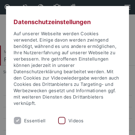
Direkt
Direkt
zum
zur
Inhalt
Fußleiste
Datenschutzeinstellungen
Auf unserer Webseite werden Cookies
verwendet. Einige davon werden zwingend
benötigt, während es uns andere ermöglichen,
Mathematisch-Naturwissenschaftliche Fakultät
Ihre Nutzererfahrung auf unserer Webseite zu
Fachbereich Mathematik
verbessern. Ihre getroffenen Einstellungen
können jederzeit in unserer
Datenschutzerklärung bearbeitet werden. Mit
Sie sind hier:
Startseite
...
Prof. Dr. Gerhard Huisken
den Cookies zur Videowiedergabe werden auch
Cookies des Drittanbieters zu Targeting- und
Algebra
Werbezwecken gesetzt und Informationen ggf.
mit weiteren Diensten des Drittanbieters
Analysis
verknüpft.
Geometrie
Essentiell
Videos
Geometrische Analysis, Differentialgeometrie und Relativitätstheorie