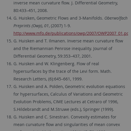
inverse mean curvature flow. J. Differential Geometry,
80:433–451, 2008.
G. Huisken, Geometric Flows and 3-Manifolds.
Oberwolfach
Preprints (Owp)
,
01
, (2007) 1-9.
http://www.mfo.de/publications/owp/2007/OWP2007_01.pdf
G. Huisken and T. Ilmanen. Inverse mean curvature flow
and the Riemannian Penrose inequality. Journal of
Differential Geometry, 59:353–437, 2001.
G. Huisken and W. Klingenberg. Flow of real
hypersurfaces by the trace of the Levi form. Math.
Research Letters, (6):645–661, 1999.
G. Huisken and A. Polden, Geometric evolution equations
for hypersurfaces, Calculus of Variations and Geometric
Evolution Problems, CIME Lectures at Cetraro of 1996,
S.Hildebrandt and M.Struwe (eds.), Springer (1999).
G. Huisken and C. Sinestrari. Convexity estimates for
mean curvature flow and singularities of mean convex