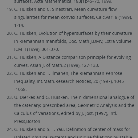
surfaces. Acta Mathematica, 183(1):45–70, 1999.
G. Huisken and C. Sinestrari, Mean curvature flow
singularities for mean convex surfaces, Calc.Var. 8 (1999),
1-14.
G. Huisken, Evolution of hypersurfaces by their curvature
in Riemannian manifolds, Doc. Math.J.DMV, Extra Volume
ICM II (1998), 361-370.
G. Huisken, A Distance comparison principle for evolving
curves, Asian J. of Math.2 (1998), 127-133.
G. Huisken and T. Ilmanen, The Riemannian Penrose
Inequality, Int.Math.Research Notices, 20 (1997), 1045
-1058.
U. Dierkes and G. Huisken, The n-dimensional analogue of
the catenary: prescribed area, Geometric Analysis and the
Calculus of Variations, edited by J. Jost, (1997), Intl.
Press,Boston.
G. Huisken and S.-T. Yau. Definition of center of mass for
isolated physical systems and unique foliations by stable