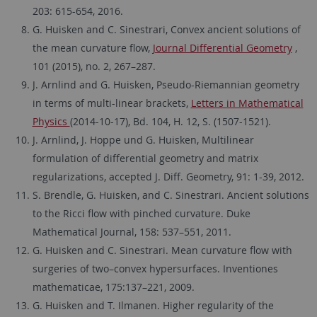
203: 615-654, 2016.
G. Huisken and C. Sinestrari, Convex ancient solutions of
the mean curvature flow,
Journal Differential Geometry
,
101 (2015), no. 2, 267–287.
J. Arnlind and G. Huisken,
Pseudo-Riemannian geometry
in terms of multi-linear brackets,
Letters in Mathematical
Physics
(2014-10-17), Bd. 104, H. 12, S. (1507-1521).
J. Arnlind, J. Hoppe und G. Huisken, Multilinear
formulation of differential geometry and matrix
regularizations, accepted J. Diff. Geometry, 91: 1-39, 2012.
S. Brendle, G. Huisken, and C. Sinestrari. Ancient solutions
to the Ricci flow with pinched curvature. Duke
Mathematical Journal, 158: 537–551, 2011.
G. Huisken and C. Sinestrari. Mean curvature flow with
surgeries of two–convex hypersurfaces. Inventiones
mathematicae, 175:137–221, 2009.
G. Huisken and T. Ilmanen. Higher regularity of the