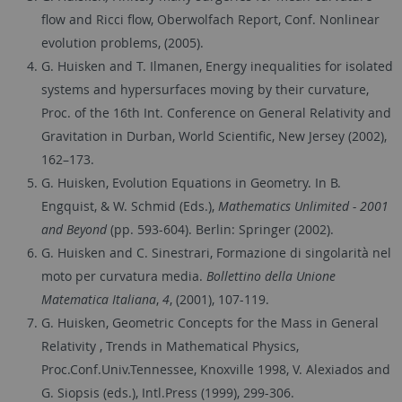
flow and Ricci flow, Oberwolfach Report, Conf. Nonlinear
evolution problems, (2005).
G. Huisken and T. Ilmanen, Energy inequalities for isolated
systems and hypersurfaces moving by their curvature,
Proc. of the 16th Int. Conference on General Relativity and
Gravitation in Durban, World Scientific, New Jersey (2002),
162–173.
G. Huisken, Evolution Equations in Geometry. In B.
Engquist, & W. Schmid (Eds.),
Mathematics Unlimited - 2001
and Beyond
(pp. 593-604). Berlin: Springer (2002).
G. Huisken and C. Sinestrari, Formazione di singolarità nel
moto per curvatura media.
Bollettino della Unione
Matematica Italiana
,
4
, (2001), 107-119.
G. Huisken, Geometric Concepts for the Mass in General
Relativity , Trends in Mathematical Physics,
Proc.Conf.Univ.Tennessee, Knoxville 1998, V. Alexiados and
G. Siopsis (eds.), Intl.Press (1999), 299-306.