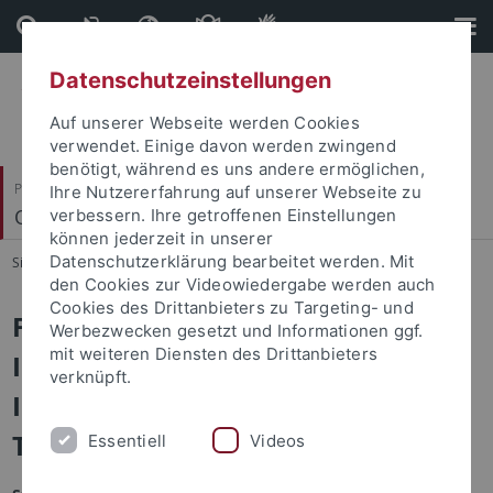
Direkt
Direkt
zum
zur
Inhalt
Fußleiste
Datenschutzeinstellungen
Auf unserer Webseite werden Cookies
verwendet. Einige davon werden zwingend
benötigt, während es uns andere ermöglichen,
Philosophische Fakultät
Ihre Nutzererfahrung auf unserer Webseite zu
Orient- und Islamwissenschaft
verbessern. Ihre getroffenen Einstellungen
können jederzeit in unserer
Datenschutzerklärung bearbeitet werden. Mit
Sie sind hier:
Startseite
...
Fachbibliothek
den Cookies zur Videowiedergabe werden auch
Cookies des Drittanbieters zu Targeting- und
Fachreferat Orient- und
Werbezwecken gesetzt und Informationen ggf.
mit weiteren Diensten des Drittanbieters
Islamwissenschaft (inkl. Arabistik,
verknüpft.
Irankunde, Turkologie, Judaistik):
Timo Blocksdorf
Essentiell
Videos