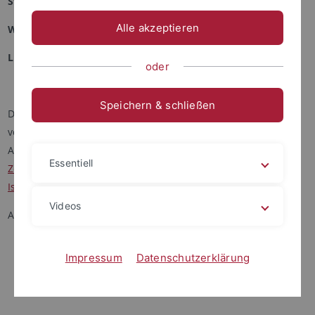
Standorte:
Alle akzeptieren
Wilhelmstr. 113, Ebenen EG bis 2. OG
Liebermeisterstr. 18, Ebene 2
oder
Speichern & schließen
Die UB erwirbt Literatur zum gesamten Fächerspektrum,
vorwiegend Sekundärliteratur in europäischen Sprachen, in
Absprache mit der
Abteilung für Islamwissenschaft,
dem
Essentiell
Zentrum für Islamische Theologie
und
Abteilung für
Islamische Geschichte und Kultur
Videos
Ansprechpartner in der UB:
Timo Blocksdorf
Impressum
Datenschutzerklärung