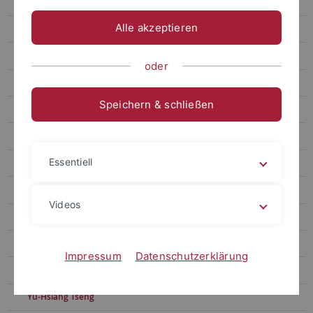
Korpora
Alle akzeptieren
Abgeschlossene Projekte
Mitarbeitende
oder
Harald Baayen
Speichern & schließen
Karen V. Beaman
Xiaoyun Jin
Essentiell
Mihi Kang
Yuxin Lu
Videos
Maziyah Mohamed
Konstantin Sering
Impressum
Datenschutzerklärung
Tian Shen
Yu-Hsiang Tseng