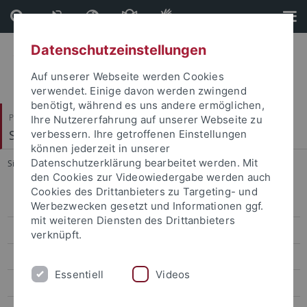
Direkt
Direkt
zum
zur
Inhalt
Fußleiste
Datenschutzeinstellungen
Auf unserer Webseite werden Cookies
verwendet. Einige davon werden zwingend
benötigt, während es uns andere ermöglichen,
Philosophische Fakultät
Ihre Nutzererfahrung auf unserer Webseite zu
Seminar für Sprachwissenschaft
verbessern. Ihre getroffenen Einstellungen
können jederzeit in unserer
Datenschutzerklärung bearbeitet werden. Mit
Sie sind hier:
Startseite
...
Yu-Hsiang Tseng
den Cookies zur Videowiedergabe werden auch
Cookies des Drittanbieters zu Targeting- und
Forschung
Werbezwecken gesetzt und Informationen ggf.
mit weiteren Diensten des Drittanbieters
Projekte
verknüpft.
Software
Essentiell
Videos
Datenbanken