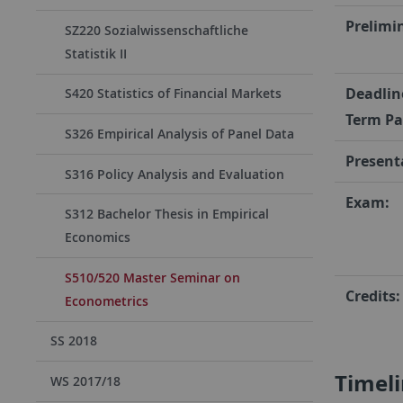
Prelimi
SZ220 Sozialwissenschaftliche
Statistik II
Deadlin
S420 Statistics of Financial Markets
Term Pa
S326 Empirical Analysis of Panel Data
Present
S316 Policy Analysis and Evaluation
Exam:
S312 Bachelor Thesis in Empirical
Economics
S510/520 Master Seminar on
Credits:
Econometrics
SS 2018
Timel
WS 2017/18