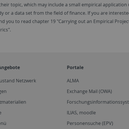
their topic, which may include a small empirical applicati
y or a data set from the field of finance. If you are interes
 you to read chapter 19 "Carrying out an Empirical Project
ics".
Angebote
Portale
zustand Netzwerk
ALMA
gen
Exchange Mail (OWA)
zmaterialien
Forschungsinformationssyst
e
ILIAS, moodle
enü
Personensuche (EPV)