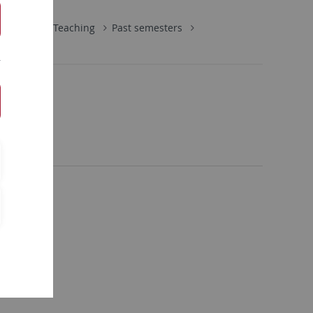
nometrie
Teaching
Past semesters