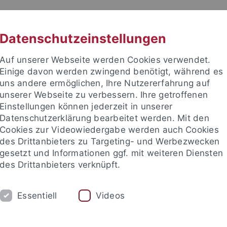
RACHE
UNI A-Z
KONTAKT
SUC
Datenschutzeinstellungen
Auf unserer Webseite werden Cookies verwendet.
Einige davon werden zwingend benötigt, während es
uns andere ermöglichen, Ihre Nutzererfahrung auf
unserer Webseite zu verbessern. Ihre getroffenen
Einstellungen können jederzeit in unserer
e Fakultät
Datenschutzerklärung bearbeitet werden. Mit den
s and Quantitative Methods
Cookies zur Videowiedergabe werden auch Cookies
des Drittanbieters zu Targeting- und Werbezwecken
gesetzt und Informationen ggf. mit weiteren Diensten
des Drittanbieters verknüpft.
E
TEACHING
SERVICES
Essentiell
Videos
Master Thesis