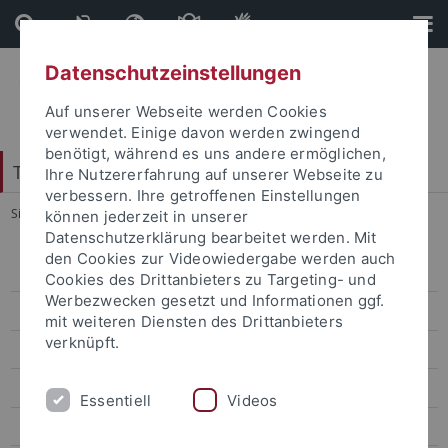
Direkt
Direkt
zum
zur
Inhalt
Fußleiste
Datenschutzeinstellungen
Auf unserer Webseite werden Cookies
verwendet. Einige davon werden zwingend
benötigt, während es uns andere ermöglichen,
Tübinger Forum für Wissenschaftskulturen
Ihre Nutzererfahrung auf unserer Webseite zu
verbessern. Ihre getroffenen Einstellungen
Sie sind hier:
Startseite
...
Studienkolleg 2010/2011
können jederzeit in unserer
Datenschutzerklärung bearbeitet werden. Mit
den Cookies zur Videowiedergabe werden auch
Studienkolleg 2006/2007
Cookies des Drittanbieters zu Targeting- und
Werbezwecken gesetzt und Informationen ggf.
Studienkolleg 2007/2008
mit weiteren Diensten des Drittanbieters
verknüpft.
Studienkolleg 2008/2009
Studienkolleg 2009/2010
Essentiell
Videos
Studienkolleg 2010/2011