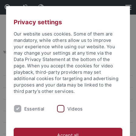
Skip
Skip
to
to
content
footer
Privacy settings
Our website uses cookies. Some of them are
mandatory, while others allow us to improve
your experience while using our website. You
You are here:
Startseite
...
Spenden
may change your settings at any time via the
Data Privacy Statement at the bottom of the
page. When you accept the cookies for video
Registrierung
playback, third-party providers may set
additional cookies for targeting and advertising
Netzwerken
purposes and your data may be linked to the
third party’s other services.
Engagieren
Veranstaltungen
Essential
Videos
Aus dem Netzwerk
Forschenden-Alumni
Accept all