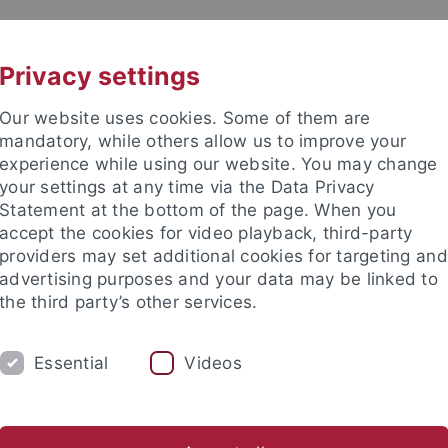
UNI A-Z
KONTAKT
Privacy settings
Our website uses cookies. Some of them are
mandatory, while others allow us to improve your
experience while using our website. You may change
your settings at any time via the Data Privacy
TUDIUM
Statement at the bottom of the page. When you
FORSCHUNG
EINRICHTUNGE
accept the cookies for video playback, third-party
providers may set additional cookies for targeting and
Universitätsbibliothek
Zentrum für Datenverarbeitung
advertising purposes and your data may be linked to
the third party’s other services.
ale Einrichtungen
Zentrum für Medienkompetenz
Kurse & A
Essential
Videos
dung Mediengestalter*in Bild und To