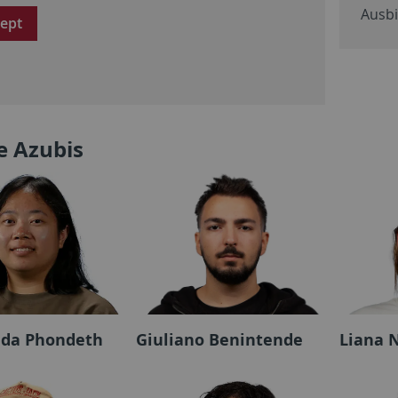
Ausb
ept
e Azubis
Giuliano Benintende
da Phondeth
Liana