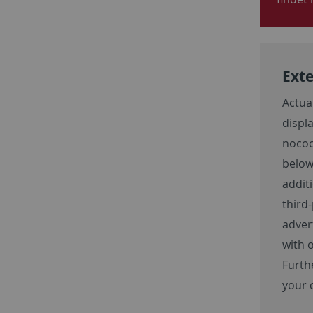
Exte
Actua
displ
noco
below.
addit
third
adver
with o
Furth
your 