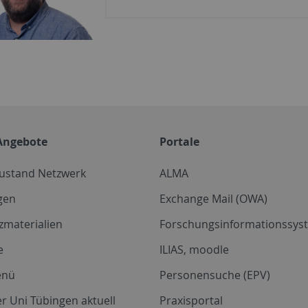
Angebote
Portale
zustand Netzwerk
ALMA
gen
Exchange Mail (OWA)
zmaterialien
Forschungsinformationssyst
e
ILIAS, moodle
enü
Personensuche (EPV)
r Uni Tübingen aktuell
Praxisportal