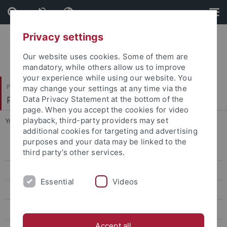
Skip
Skip
to
to
content
footer
Privacy settings
Our website uses cookies. Some of them are
mandatory, while others allow us to improve
your experience while using our website. You
Philosophische Fakultät
may change your settings at any time via the
Prof. Dr. Dorothee Kimmich
Data Privacy Statement at the bottom of the
page. When you accept the cookies for video
playback, third-party providers may set
You are here:
Startseite
...
Modalités de candidature
additional cookies for targeting and advertising
purposes and your data may be linked to the
Cursus universitaire
third party’s other services.
Débouchés professionnels
Essential
Videos
Modalités de candidature
Rayonnement des performances académiques
Accept all