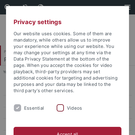
Skip
Skip
to
to
content
footer
Privacy settings
Our website uses cookies. Some of them are
mandatory, while others allow us to improve
your experience while using our website. You
Philosophische Fakultät
may change your settings at any time via the
Prof. Dr. Dorothee Kimmich
Data Privacy Statement at the bottom of the
page. When you accept the cookies for video
playback, third-party providers may set
You are here:
Startseite
...
Finanzierung
additional cookies for targeting and advertising
purposes and your data may be linked to the
Wissenschaftliches Thema des DFGK
third party’s other services.
Organisation und Programm
Essential
Videos
Bewerbungsverfahren
Finanzierung
Accept all