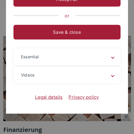
Veranstaltungen und Publikationen
Beteiligte Personen
or
Tübingen - Aix-Marseille
Save & close
Essential
Videos
Legal details
Privacy policy
Finanzierung