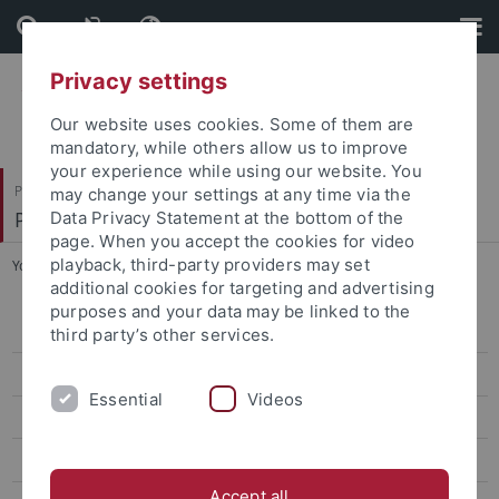
Skip
Skip
to
to
content
footer
Privacy settings
Our website uses cookies. Some of them are
mandatory, while others allow us to improve
your experience while using our website. You
Philosophische Fakultät
may change your settings at any time via the
Prof. Dr. Dorothee Kimmich
Data Privacy Statement at the bottom of the
page. When you accept the cookies for video
playback, third-party providers may set
You are here:
Startseite
...
Outreach der Studienleistungen
additional cookies for targeting and advertising
purposes and your data may be linked to the
Studiengang
third party’s other services.
Berufsperspektiven
Essential
Videos
Bewerbungsverfahren
Outreach der Studienleistungen
Accept all