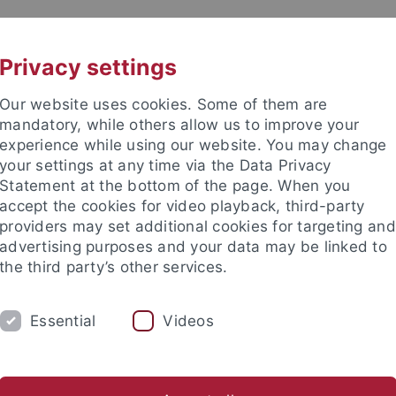
UNI A-Z
KONTAKT
Privacy settings
Our website uses cookies. Some of them are
mandatory, while others allow us to improve your
experience while using our website. You may change
your settings at any time via the Data Privacy
Statement at the bottom of the page. When you
accept the cookies for video playback, third-party
mich
providers may set additional cookies for targeting and
advertising purposes and your data may be linked to
the third party’s other services.
Essential
Videos
FORSCHUNG
LEHRE
INTERNATION
üsseldorf "Kulturkonflikte / Konfliktkulturen"
Collège doctoral