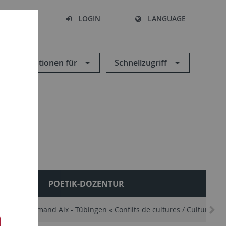
SEARCH
LOGIN
LANGUAGE
Informationen für
Schnellzugriff
AL
POETIK-DOZENTUR
 franco-allemand Aix - Tübingen « Conflits de cultures / Cultures de 