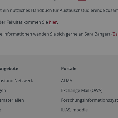
at ein nützliches Handbuch für Austauschstudierende zusamm
 der Fakultät kommen Sie
hier
.
re Informationen wenden Sie sich gerne an Sara Bangert (
s
Angebote
Portale
zustand Netzwerk
ALMA
gen
Exchange Mail (OWA)
zmaterialien
Forschungsinformationssyst
e
ILIAS, moodle