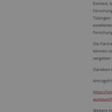
Kontext, b
Forschung
Tübingen 
exzellente
Forschung
Die Partn
können sic
vergeben 
Daneben b
Antragsfr
https://u
austausch
Weitere I