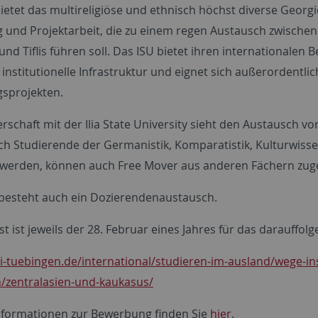
ietet das multireligiöse und ethnisch höchst diverse Georgi
 und Projektarbeit, die zu einem regen Austausch zwischen
und Tiflis führen soll. Das ISU bietet ihren international
 institutionelle Infrastruktur und eignet sich außerordentl
sprojekten.
erschaft mit der Ilia State University sieht den Austausch 
h Studierende der Germanistik, Komparatistik, Kulturwissens
werden, können auch Free Mover aus anderen Fächern zug
esteht auch ein Dozierendenaustausch.
ist ist jeweils der 28. Februar eines Jahres für das darauf
ni-tuebingen.de/international/studieren-im-ausland/wege-i
/zentralasien-und-kaukasus/
nformationen zur Bewerbung finden Sie
hier
.