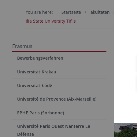
You are here:
Startseite
Fakultäten
Philosoph
Ilia State University Tiflis
Ilia 
Erasmus
Bewerbungsverfahren
Universität Krakau
Universität Łódź
Université de Provence (Aix-Marseille)
EPHE Paris (Sorbonne)
Université Paris Ouest Nanterre La
Défense