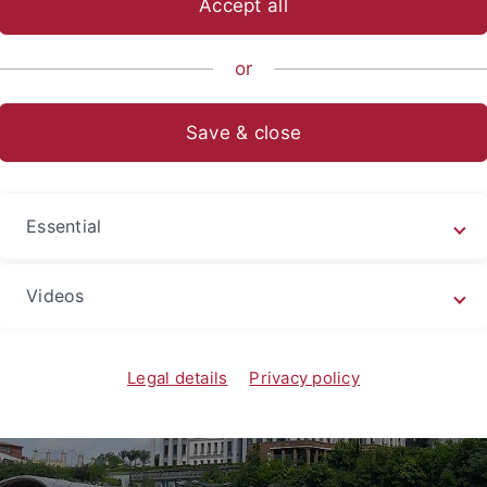
Accept all
ische Fakultät
...
Neuere deutsche Literatur
Mitarbeitend
or
Save & close
State University Tiflis
Essential
Videos
Legal details
Privacy policy