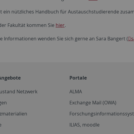
at ein nützliches Handbuch für Austauschstudierende zusamm
 der Fakultät kommen Sie
hier
.
re Informationen wenden Sie sich gerne an Sara Bangert (
s
Angebote
Portale
zustand Netzwerk
ALMA
gen
Exchange Mail (OWA)
zmaterialien
Forschungsinformationssyst
e
ILIAS, moodle