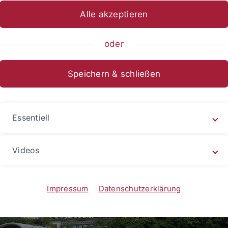
Alle akzeptieren
ische Fakultät
...
Neuere deutsche Literatur
Mitarbeitend
oder
State University Tiflis
Speichern & schließen
Essentiell
Videos
Impressum
Datenschutzerklärung