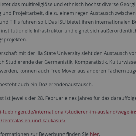
ietet das multireligiöse und ethnisch höchst diverse Georgi
 und Projektarbeit, die zu einem regen Austausch zwischen
und Tiflis führen soll. Das ISU bietet ihren international
 institutionelle Infrastruktur und eignet sich außerordentl
sprojekten.
erschaft mit der Ilia State University sieht den Austausch 
h Studierende der Germanistik, Komparatistik, Kulturwissens
werden, können auch Free Mover aus anderen Fächern zug
esteht auch ein Dozierendenaustausch.
ist ist jeweils der 28. Februar eines Jahres für das darauf
ni-tuebingen.de/international/studieren-im-ausland/wege-i
/zentralasien-und-kaukasus/
nformationen zur Bewerbung finden Sie
hier
.