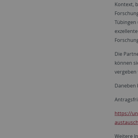
Kontext, b
Forschung
Tübingen 
exzellente
Forschung
Die Partn
können sic
vergeben 
Daneben b
Antragsfr
https://u
austausch
Weitere I