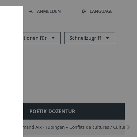
HEN
ANMELDEN
LANGUAGE
Informationen für
Schnellzugriff
AL
POETIK-DOZENTUR
 franco-allemand Aix - Tübingen « Conflits de cultures / Cultures de 