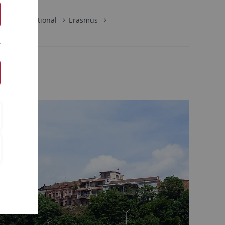
e
International
Erasmus