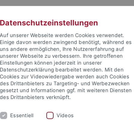
RACHE
UNI A-Z
KONTAKT
SUC
Datenschutzeinstellungen
Auf unserer Webseite werden Cookies verwendet.
Einige davon werden zwingend benötigt, während es
uns andere ermöglichen, Ihre Nutzererfahrung auf
unserer Webseite zu verbessern. Ihre getroffenen
Einstellungen können jederzeit in unserer
Datenschutzerklärung bearbeitet werden. Mit den
mich
Cookies zur Videowiedergabe werden auch Cookies
des Drittanbieters zu Targeting- und Werbezwecken
gesetzt und Informationen ggf. mit weiteren Diensten
des Drittanbieters verknüpft.
FORSCHUNG
LEHRE
INTERNATION
Essentiell
Videos
üsseldorf "Kulturkonflikte / Konfliktkulturen"
Collège doctoral