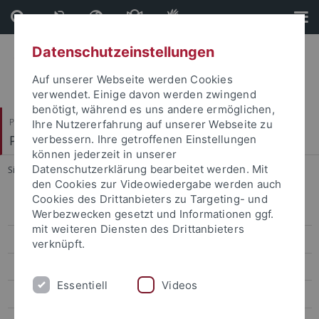
Direkt
Direkt
zum
zur
Inhalt
Fußleiste
Datenschutzeinstellungen
Auf unserer Webseite werden Cookies
verwendet. Einige davon werden zwingend
benötigt, während es uns andere ermöglichen,
Philosophische Fakultät
Ihre Nutzererfahrung auf unserer Webseite zu
Prof. Dr. Dorothee Kimmich
verbessern. Ihre getroffenen Einstellungen
können jederzeit in unserer
Datenschutzerklärung bearbeitet werden. Mit
Sie sind hier:
Startseite
...
Studiengang
den Cookies zur Videowiedergabe werden auch
Cookies des Drittanbieters zu Targeting- und
Studiengang
Werbezwecken gesetzt und Informationen ggf.
mit weiteren Diensten des Drittanbieters
Berufsperspektiven
verknüpft.
Bewerbungsverfahren
Essentiell
Videos
Outreach der Studienleistungen