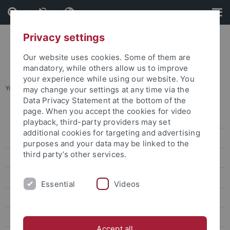
Skip
Skip
to
to
content
footer
Privacy settings
Our website uses cookies. Some of them are
mandatory, while others allow us to improve
your experience while using our website. You
You are here:
Startseite
...
Freizeitaktivitäten
may change your settings at any time via the
Data Privacy Statement at the bottom of the
page. When you accept the cookies for video
Degree-seeking students
playback, third-party providers may set
additional cookies for targeting and advertising
Studienangebot für internationale Studierende
purposes and your data may be linked to the
third party’s other services.
Bewerbung für internationale Studierende
Studienanfang für internationale Studierende
Essential
Videos
Housing
Help Desk
Accept all