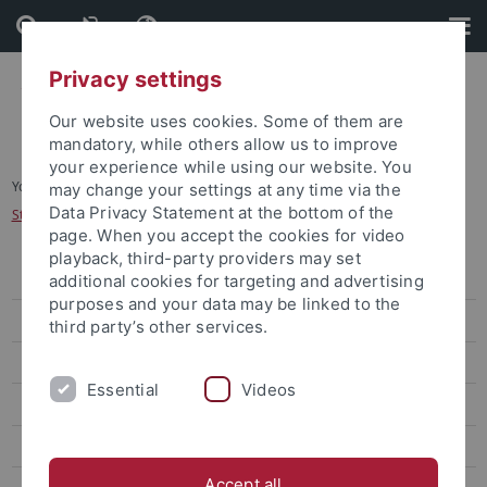
Skip
Skip
to
to
content
footer
Privacy settings
Our website uses cookies. Some of them are
mandatory, while others allow us to improve
your experience while using our website. You
You are here:
Startseite
...
may change your settings at any time via the
Data Privacy Statement at the bottom of the
Studienfinanzierung für internationale Studierende
page. When you accept the cookies for video
playback, third-party providers may set
Degree-seeking students
additional cookies for targeting and advertising
purposes and your data may be linked to the
Studienangebot für internationale Studierende
third party’s other services.
Bewerbung für internationale Studierende
Essential
Videos
Studienanfang für internationale Studierende
Studienfinanzierung für internationale Studierende
Accept all