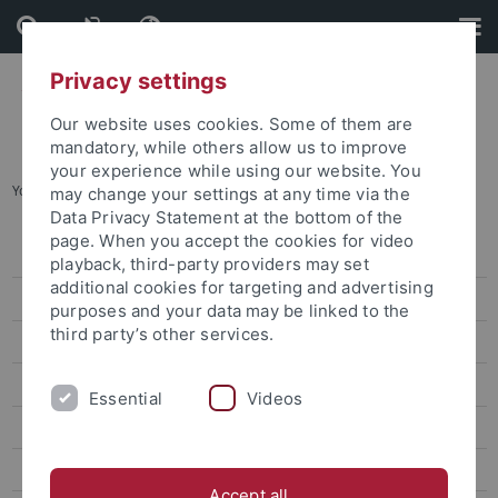
Skip
Skip
to
to
content
footer
Privacy settings
Our website uses cookies. Some of them are
mandatory, while others allow us to improve
your experience while using our website. You
You are here:
Startseite
...
Verwaltungskostenbeitrag
may change your settings at any time via the
Data Privacy Statement at the bottom of the
page. When you accept the cookies for video
Studienanfang
playback, third-party providers may set
additional cookies for targeting and advertising
Prüfungen
purposes and your data may be linked to the
third party’s other services.
Beiträge und Gebühren
Semesterbeiträge
Essential
Videos
Verwaltungskostenbeitrag
Studiengebühren
Accept all