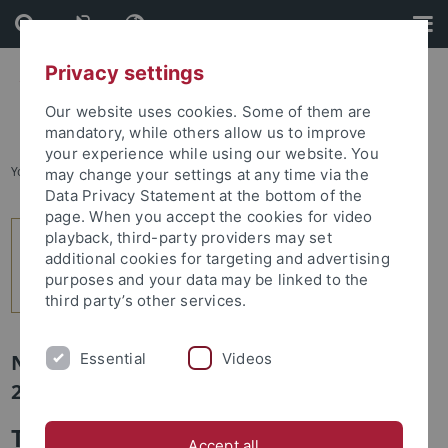
Skip
Skip
to
to
content
footer
Privacy settings
Our website uses cookies. Some of them are
mandatory, while others allow us to improve
your experience while using our website. You
You are here:
Startseite
...
5
may change your settings at any time via the
Data Privacy Statement at the bottom of the
page. When you accept the cookies for video
playback, third-party providers may set
additional cookies for targeting and advertising
purposes and your data may be linked to the
third party’s other services.
Essential
Videos
Newsletter Uni Tübingen aktuell Nr.
2/2026: Studium und Lehre
Theologie mit Christo und Jeanne-
Accept all