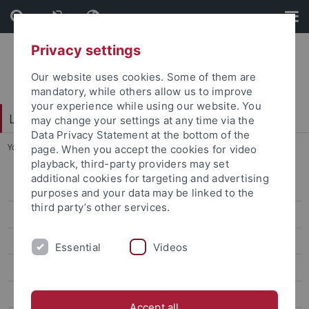
Skip
Skip
to
to
content
footer
Privacy settings
Our website uses cookies. Some of them are
mandatory, while others allow us to improve
your experience while using our website. You
LEAD Graduate School & Research Network
may change your settings at any time via the
Data Privacy Statement at the bottom of the
You are here:
Startseite
...
LEAD-Mitglied werden
page. When you accept the cookies for video
playback, third-party providers may set
additional cookies for targeting and advertising
Über uns
purposes and your data may be linked to the
third party’s other services.
Mitglieder
LEAD-Mitglied werden
Essential
Videos
Gleichstellung
Jobs
Accept all