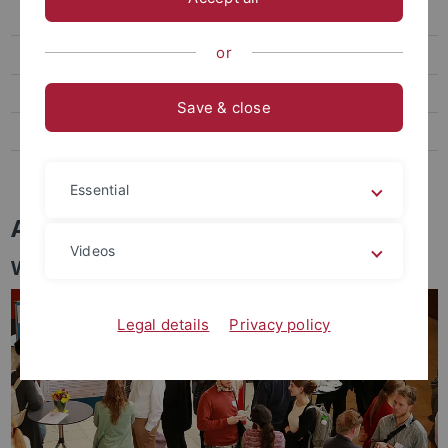
Forschung
or
Graduiertenschule
Core-Events
Save & close
Transfer
Presse & Kontakt
Essential
Assoziierung
Videos
Werde LEAD-Mitglied!
Legal details
Privacy policy