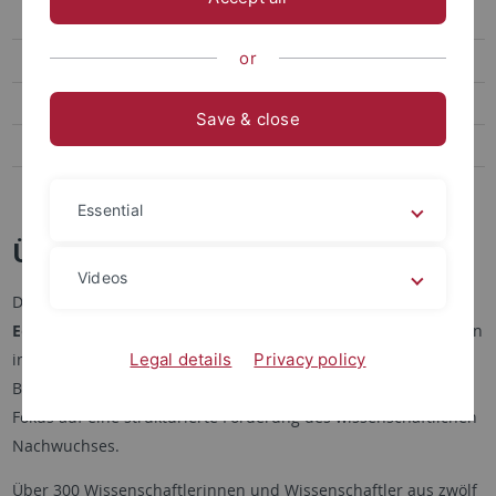
Forschung
or
Graduiertenschule
Core-Events
Save & close
Transfer
Presse & Kontakt
Essential
Über LEAD
Videos
Das LEAD Graduate School & Research Network (
L
earning,
E
ducational
A
chievement, and Life Course
D
evelopment) ist ein
internationales und interdisziplinäres Forschungsnetzwerk im
Legal details
Privacy policy
Bereich der Empirischen Bildungsforschung mit besonderem
Fokus auf eine strukturierte Förderung des wissenschaftlichen
Nachwuchses.
Über 300 Wissenschaftlerinnen und Wissenschaftler aus zwölf