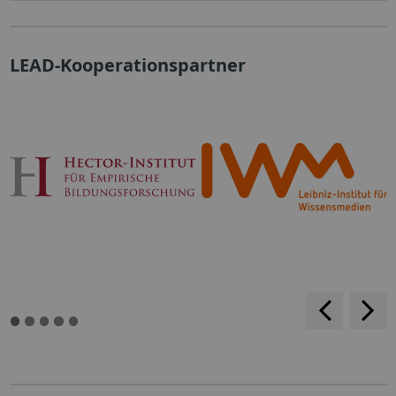
LEAD-Kooperationspartner
backwar
s
f