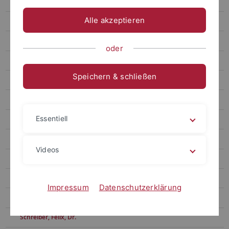
Kohler, Britta, Prof. Dr.
Alle akzeptieren
Lachner, Andreas, Prof. Dr.
Rübben, Ricarda, Dr.
oder
Syring, Marcus, Prof. Dr.
Speichern & schließen
Achahboun, Salwa
Harant, Martin, PD Dr. Dr.
Essentiell
Huber, Christoph
Hübner, Nicolas, Prof. Dr.
Videos
Nold, Anja, Dipl.-Päd.
Ocampo, Carlos, PhD
Impressum
Datenschutzerklärung
Russ, Heike, Dr.
Schreiber, Felix, Dr.