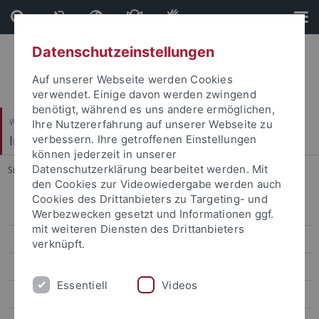
Direkt
Direkt
zum
zur
Inhalt
Fußleiste
Datenschutzeinstellungen
Auf unserer Webseite werden Cookies
verwendet. Einige davon werden zwingend
benötigt, während es uns andere ermöglichen,
Wirtschafts- und Sozialwissenschaftliche Fakultät
Ihre Nutzererfahrung auf unserer Webseite zu
Institut für Erziehungswissenschaft
verbessern. Ihre getroffenen Einstellungen
können jederzeit in unserer
Datenschutzerklärung bearbeitet werden. Mit
Sie sind hier:
Startseite
...
Schreiber, Felix, Dr.
den Cookies zur Videowiedergabe werden auch
Cookies des Drittanbieters zu Targeting- und
Arbeitsgruppen
Werbezwecken gesetzt und Informationen ggf.
mit weiteren Diensten des Drittanbieters
Personal
verknüpft.
Lehrstuhlassistenzen
Essentiell
Videos
Bohl, Thorsten, Prof. Dr.