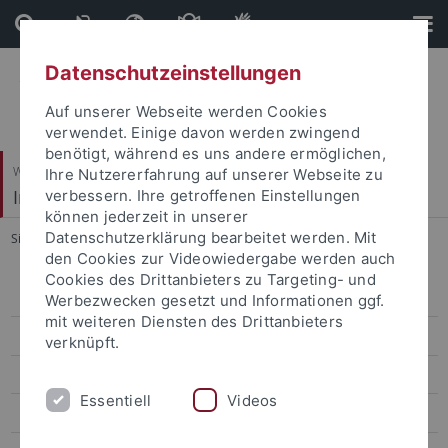
Direkt
Direkt
zum
zur
Inhalt
Fußleiste
Datenschutzeinstellungen
Auf unserer Webseite werden Cookies
verwendet. Einige davon werden zwingend
benötigt, während es uns andere ermöglichen,
Wirtschafts- und Sozialwissenschaftliche Fakultät
Ihre Nutzererfahrung auf unserer Webseite zu
Institut für Erziehungswissenschaft
verbessern. Ihre getroffenen Einstellungen
können jederzeit in unserer
Datenschutzerklärung bearbeitet werden. Mit
Sie sind hier:
Startseite
...
Kohler, Britta, Prof. Dr.
den Cookies zur Videowiedergabe werden auch
Cookies des Drittanbieters zu Targeting- und
Arbeitsgruppen
Werbezwecken gesetzt und Informationen ggf.
mit weiteren Diensten des Drittanbieters
Personal
verknüpft.
Lehrstuhlassistenzen
Essentiell
Videos
Bohl, Thorsten, Prof. Dr.