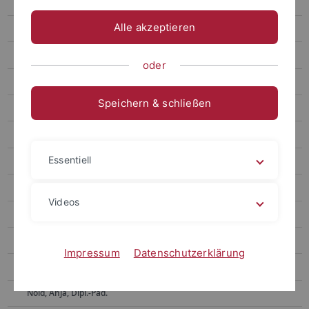
Kohler, Britta, Prof. Dr.
Alle akzeptieren
Curriculum Vitae
Publikationen
oder
Forschung
Speichern & schließen
Lachner, Andreas, Prof. Dr.
Rübben, Ricarda, Dr.
Essentiell
Syring, Marcus, Prof. Dr.
Achahboun, Salwa
Videos
Harant, Martin, PD Dr. Dr.
Huber, Christoph
Impressum
Datenschutzerklärung
Hübner, Nicolas, Prof. Dr.
Nold, Anja, Dipl.-Päd.