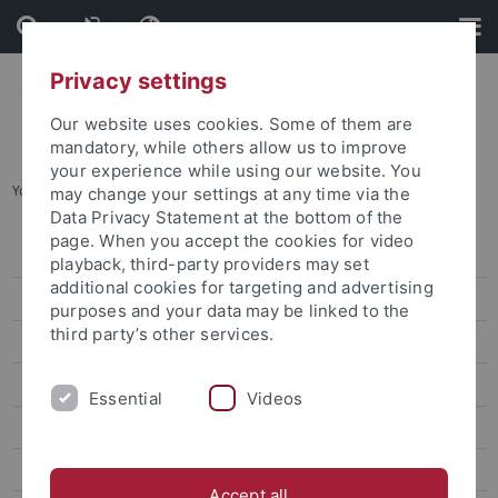
Skip
Skip
to
to
content
footer
Privacy settings
Our website uses cookies. Some of them are
mandatory, while others allow us to improve
your experience while using our website. You
You are here:
Startseite
...
Mitglieder (alphabetisch)
may change your settings at any time via the
Data Privacy Statement at the bottom of the
page. When you accept the cookies for video
Organisation
playback, third-party providers may set
additional cookies for targeting and advertising
Mitglieder (nach Teilprojekten)
purposes and your data may be linked to the
third party’s other services.
Mitglieder (alphabetisch)
Assoziierte Mitglieder
Essential
Videos
Forschungsprogramm
Forschungsprojekte
Accept all