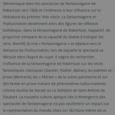
démoniaque dans les spectacles de fantasmagorie de
Robertson vers 1800 et s'intéresse à leur influence sur la
littérature du premier XIXe siècle. La fantasmagorie et
l’hallucination deviennent alors des figures de réflexion
esthétique. Dans la fantasmagorie de Robertson, l'appareil de
projection s'empare de la capacité du diable à tromper les
sens. Bientôt, le mot « fantasmagorie » se déplace vers le
domaine de l'hallucination, lors de laquelle le spectacle se
déroule dans l’esprit du sujet. Il s’agira de rechercher
l'influence de la fantasmagorie de Robertson sur les récits
fantastiques classiques (Gautier, Nodier, Balzac), les poèmes en
prose (Bertrand), les « Fééries » de la scène parisienne et sur
des textes en prose traitant de phénomènes hallucinatoires
comme
Aurélia
de Nerval ou
La Tentation de Saint Antoine
de
Flaubert. La nouvelle culture optique liée à l’émergence des
spectacles de fantasmagorie n’a pas seulement un impact sur
la représentation du monde, mais sur l’écriture-même de ce