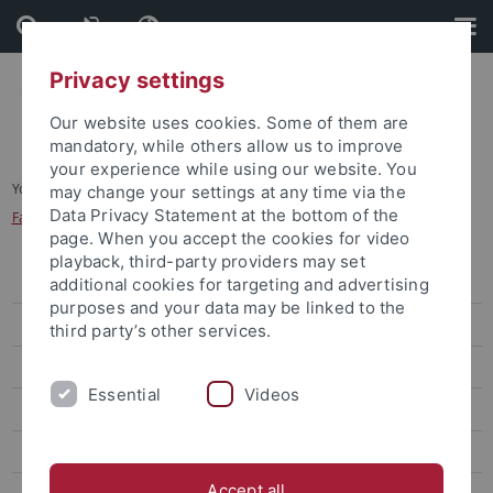
Skip
Skip
to
to
content
footer
Privacy settings
Our website uses cookies. Some of them are
mandatory, while others allow us to improve
your experience while using our website. You
You are here:
Startseite
...
may change your settings at any time via the
Data Privacy Statement at the bottom of the
Fachspezifische Orientierungsveranstaltungen
page. When you accept the cookies for video
playback, third-party providers may set
Studienanfang
additional cookies for targeting and advertising
purposes and your data may be linked to the
Neu an der Uni - wie geht's weiter?
third party’s other services.
Fachspezifische Orientierungsveranstaltungen
Essential
Videos
Vorkurse und Propädeutika
Prüfungen
Accept all