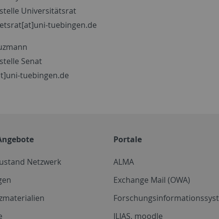
telle Universitätsrat
aetsrat[at]uni-tuebingen.de
euzmann
stelle Senat
t]uni-tuebingen.de
Angebote
Portale
zustand Netzwerk
ALMA
gen
Exchange Mail (OWA)
zmaterialien
Forschungsinformationssyst
e
ILIAS, moodle