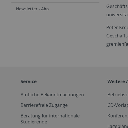
Geschäftss
Newsletter - Abo
universit
Peter Kr
Geschäfts
gremien[a
Service
Weitere 
Amtliche Bekanntmachungen
Betriebs
Barrierefreie Zugänge
CD-Vorla
Beratung für internationale
Konferen
Studierende
Lageplän