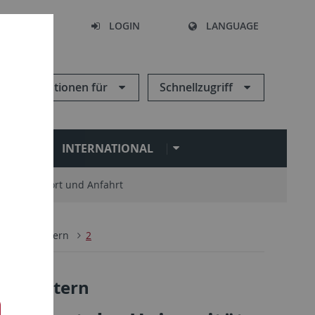
SEARCH
LOGIN
LANGUAGE
Informationen für
Schnellzugriff
N
INTERNATIONAL
Standort und Anfahrt
2
Uni intern
2
 Uni intern