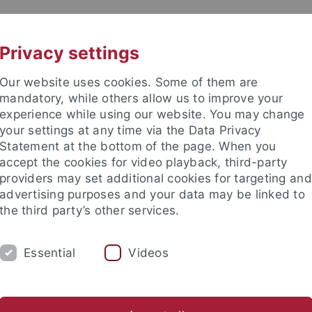
UNI A-Z
KONTAKT
Privacy settings
Our website uses cookies. Some of them are
mandatory, while others allow us to improve your
experience while using our website. You may change
your settings at any time via the Data Privacy
TUDIUM
Statement at the bottom of the page. When you
FORSCHUNG
EINRICHTUNGE
accept the cookies for video playback, third-party
providers may set additional cookies for targeting and
les und Publikationen
Campusleben
Im Dialog
Karriere
advertising purposes and your data may be linked to
the third party’s other services.
s und Publikationen
Newsletter Uni Tübingen aktuell
2011
Essential
Videos
tter Uni Tübingen aktuell Nr. 2/2011: