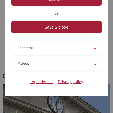
Exzellente Forschungsbedingungen
Werte
or
Karriereentwicklung
Save & close
Benefits
Familie und Beruf
Essential
Tübingen und Region
Stellenangebote veröffentlichen
Videos
Benefits
Legal details
Privacy policy