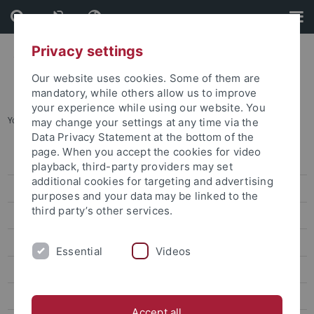
Skip
Skip
to
to
content
footer
Privacy settings
Our website uses cookies. Some of them are
mandatory, while others allow us to improve
your experience while using our website. You
You are here:
Startseite
...
Benefits
may change your settings at any time via the
Data Privacy Statement at the bottom of the
page. When you accept the cookies for video
Freie Stellen
playback, third-party providers may set
additional cookies for targeting and advertising
IT & Bib / Technik & Handwerk / Verwaltung
purposes and your data may be linked to the
third party’s other services.
Professuren
Postdocs, Juniorprofessuren, Nachwuchsgruppenleitungen
Essential
Videos
Berufsausbildung an der Universität Tübingen
Internationale Forschende
Accept all