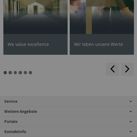
We value excellence
Wir leben unsere Werte
backwar
s
f
Service
Weitere Angebote
Portale
Kontaktinfo